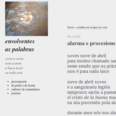
Inicio
»
cronikas de tempos de crise
09-4-2020
envolventes
alarma e procesions
as palabras
xoves nove de abril
verso a verso
para moitos chamado sa
nota a nota
neste estado que na práct
a lua a noite
non é para nada laico
xa toda rota
nove de abril xoves
presentación
de perfil e de fronte
e a sanguinaria legión
caderno de comentarios
tampouco sacóu a pasea
poemas
el cristo de la buena mu
na súa procesión pola a
durante anos nós nos a