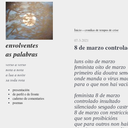
Inicio
»
cronikas de tempos de crise
07-3-2021
envolventes
8 de marzo control
as palabras
luns oito de marzo
verso a verso
feminista oito de marzo
nota a nota
primeiro día doutra se
a lua a noite
onde manda o virus mac
xa toda rota
para o que non hai vac
presentación
de perfil e de fronte
feminista 8 de marzo
caderno de comentarios
controlado insultado
poemas
silenciado sesgado castr
8 de marzo con restricci
que son proibicións
que para outros non hai