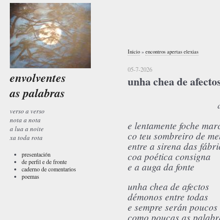
Inicio
»
encontros apertas elexias
05-7-2026
envolventes
unha chea de afecto
as palabras
a 
verso a verso
nota a nota
e lentamente foche ma
a lua a noite
co teu sombreiro de m
xa toda rota
entre a sirena das fábr
coa poética consigna
presentación
de perfil e de fronte
e a auga da fonte
caderno de comentarios
poemas
unha chea de afectos
démonos entre todas
e sempre serán poucos
como poucas as palabr