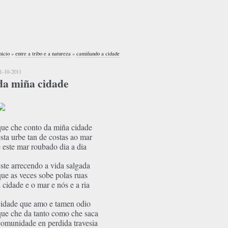
nicio
»
entre a tribo e a natureza
»
camiñando a cidade
1-10-2011
da miña cidade
que che conto da miña cidade
esta urbe tan de costas ao mar
e este mar roubado dia a dia
este arrecendo a vida salgada
que as veces sobe polas ruas
a cidade e o mar e nós e a ria
cidade que amo e tamen odio
que che da tanto como che saca
comunidade en perdida travesia