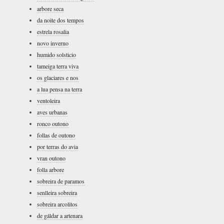
arbore seca
da noite dos tempos
estrela rosalia
novo inverno
humido solsticio
tameiga terra viva
os glaciares e nos
a lua pensa na terra
ventoleira
aves urbanas
ronco outono
follas de outono
por terras do avia
vran outono
folla arbore
sobreira de paramos
senlleira sobreira
sobreira arcolitos
de gáldar a artenara