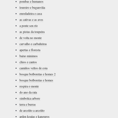
pombas e humanos
loureiro e buganvilia
enredadeira e casa
as cativas e as aves
a ponte sen río
as pistas da toupeira
de volta no monte
carvalho e carballeiras
apertas e floresta
baixo minimos
chios e cantos
camiños vellos de coia
bosque bolboretas e homes 2
bosque bolboretas e homes
respira o monte
do ano da rata
simbolica arbore
terra e burras
de arcolito a arcolito
arden koalas e kanguros