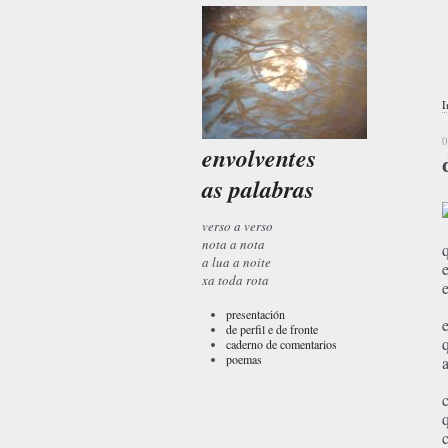
I
0
envolventes
as palabras
verso a verso
nota a nota
a lua a noite
xa toda rota
presentación
de perfil e de fronte
caderno de comentarios
poemas