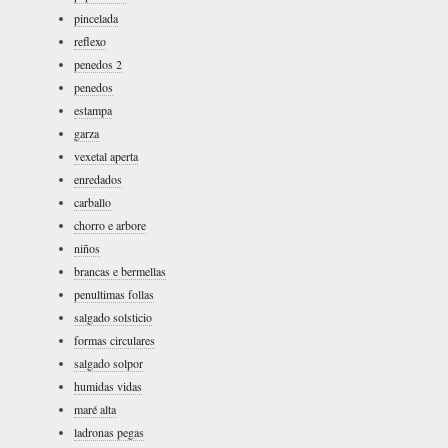
pincelada
reflexo
penedos 2
penedos
estampa
garza
vexetal aperta
enredados
carballo
chorro e arbore
niños
brancas e bermellas
penultimas follas
salgado solsticio
formas circulares
salgado solpor
humidas vidas
maré alta
ladronas pegas