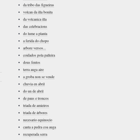
da tribo das figueiras
volcan da illa bonita
da volcanica illa
das celebracions
do lume a planta
a ferida do chopo
arbore versos...
coidados pola palleira
dous fentos
terra auga aire
a groba non se vende
›
chuvia en abril
do un de abril
de paus e troncos
triada de amieiros
triada de árbores
necesario equinocio
canta a pedra coa auga
recuperada serra