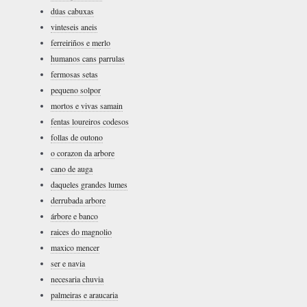
dúas cabuxas
vinteseis aneis
ferreiriños e merlo
humanos cans parrulas
fermosas setas
pequeno solpor
mortos e vivas samain
fentas loureiros codesos
follas de outono
o corazon da arbore
cano de auga
daqueles grandes lumes
derrubada arbore
árbore e banco
raices do magnolio
maxico mencer
ser e navia
necesaria chuvia
palmeiras e araucaria