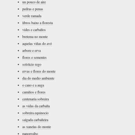
un pouco de aire
pedras e penas
verde ramada
libros baixo a floresta
vides e carballos
bretema no monte
aquelas viñas do avó
arbore e erva
flores e sementes
solsticio rego
ervas e flores do monte
dia do medio ambiente
o cano e a auga
camiños e flores
centenaria sobreira
as vidas da carballa
sobreira equinocio
salgada carballeira
as xanelas do monte
paporroibo