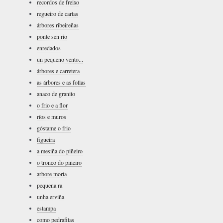
recordos de freixo
regueiro de cartas
árbores ribeireñas
ponte sen rio
enredados
un pequeno vento...
árbores e carretera
as árbores e as follas
anaco de granito
o frio e a flor
ríos e muros
góstame o frio
figueira
a mesiña do piñeiro
o tronco do piñeiro
arbore morta
pequena ra
unha erviña
estampa
como pedrafitas