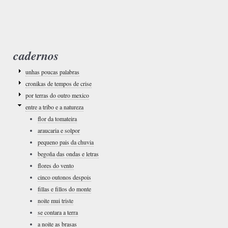
cadernos
unhas poucas palabras
cronikas de tempos de crise
por terras do outro mexico
entre a tribo e a natureza
flor da tomateira
araucaria e solpor
pequeno pais da chuvia
begoña das ondas e letras
flores do vento
cinco outonos despois
fillas e fillos do monte
noite mui triste
se contara a terra
a noite as brasas