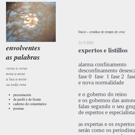
Inicio
»
cronikas de tempos de crise
21-5-2020
envolventes
expertos e listillos
as palabras
alarma confinamento
verso a verso
desconfinamento desesc
nota a nota
fase 0 fase 1 fase 2 fa
a lua a noite
e nova normalidade
xa toda rota
e o goberno do reino
presentación
de perfil e de fronte
e os gobernos das auto
caderno de comentarios
falan segundo o seu gru
poemas
de espertos e especialista
as expertas e os expertos
serán como os periodista