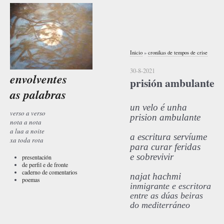
Inicio
»
cronikas de tempos de crise
30-8-2021
envolventes
prisión ambulante
as palabras
un velo é unha
verso a verso
prision ambulante
nota a nota
a lua a noite
a escritura servíume
xa toda rota
para curar feridas
e sobrevivir
presentación
de perfil e de fronte
caderno de comentarios
najat hachmi
poemas
inmigrante e escritora
entre as dúas beiras
do mediterráneo