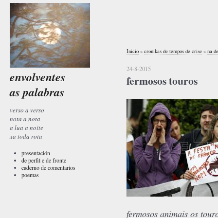
Inicio
»
cronikas de tempos de crise
»
na d
24-8-2015
envolventes
fermosos touros
as palabras
verso a verso
nota a nota
a lua a noite
xa toda rota
presentación
de perfil e de fronte
caderno de comentarios
poemas
fermosos animais os tour