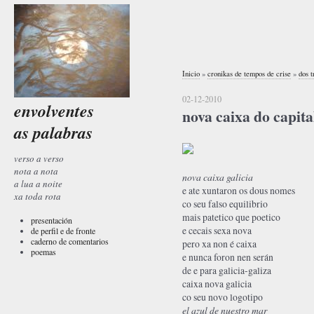
Inicio
»
cronikas de tempos de crise
»
dos t
02-12-2010
envolventes
nova caixa do capita
as palabras
verso a verso
nota a nota
nova caixa galicia
a lua a noite
e ate xuntaron os dous nomes
xa toda rota
co seu falso equilibrio
mais patetico que poetico
presentación
e cecais sexa nova
de perfil e de fronte
caderno de comentarios
pero xa non é caixa
poemas
e nunca foron nen serán
de e para galicia-galiza
caixa nova galicia
co seu novo logotipo
el azul de nuestro mar