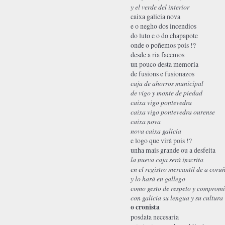
y el verde del interior
caixa galicia nova
e o negho dos incendios
do luto e o do chapapote
onde o poñemos pois !?
desde a ria facemos
un pouco desta memoria
de fusions e fusionazos
caja de ahorros municipal
de vigo y monte de piedad
caixa vigo pontevedra
caixa vigo pontevedra ourense
caixa nova
nova caixa galicia
e logo que virá pois !?
unha mais grande ou a desfeita
la nueva caja será inscrita
en el registro mercantil de a coru
y lo hará en gallego
como gesto de respeto y comprom
con galicia su lengua y su cultura
o cronista
posdata necesaria