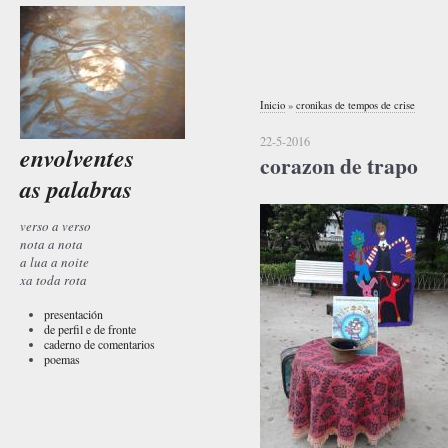
Inicio
»
cronikas de tempos de crise
22-5-2016
envolventes
corazon de trapo
as palabras
verso a verso
nota a nota
a lua a noite
xa toda rota
presentación
de perfil e de fronte
caderno de comentarios
poemas