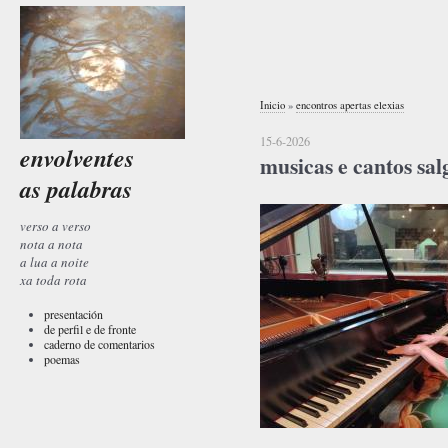
Inicio
»
encontros apertas elexias
15-6-2026
envolventes
musicas e cantos sal
as palabras
verso a verso
nota a nota
a lua a noite
xa toda rota
presentación
de perfil e de fronte
caderno de comentarios
poemas