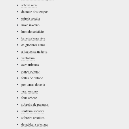
arbore seca
da noite dos tempos
estrela rosalia
novo inverno
humido solsticio
tameiga terra viva
os glaciares e nos
a lua pensa na terra
ventoleira
aves urbanas
ronco outono
follas de outono
por terras do avia
vran outono
folla arbore
sobreira de paramos
senlleira sobreira
sobreira arcolitos
de gáldar a artenara