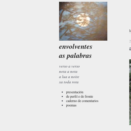
I
2
envolventes
as palabras
verso a verso
nota a nota
a lua a noite
xa toda rota
presentación
de perfil e de fronte
caderno de comentarios
poemas