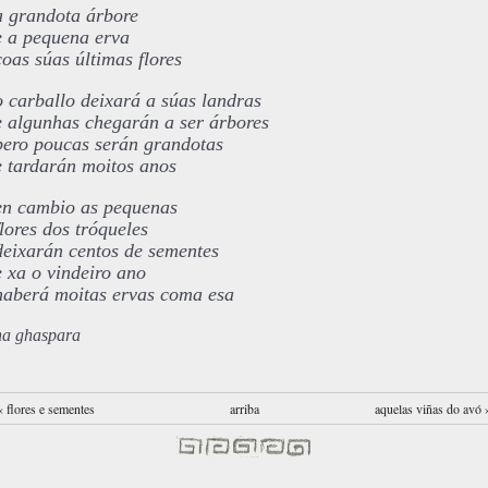
a grandota árbore
e a pequena erva
coas súas últimas flores
o carballo deixará a súas landras
e algunhas chegarán a ser árbores
pero poucas serán grandotas
e tardarán moitos anos
en cambio as pequenas
flores dos tróqueles
deixarán centos de sementes
e xa o vindeiro ano
haberá moitas ervas coma esa
na ghaspara
‹ flores e sementes
arriba
aquelas viñas do avó 