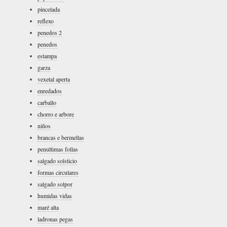
pincelada
reflexo
penedos 2
penedos
estampa
garza
vexetal aperta
enredados
carballo
chorro e arbore
niños
brancas e bermellas
penultimas follas
salgado solsticio
formas circulares
salgado solpor
humidas vidas
maré alta
ladronas pegas