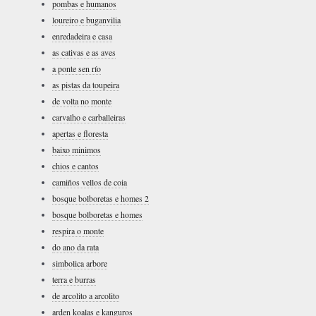
pombas e humanos
loureiro e buganvilia
enredadeira e casa
as cativas e as aves
a ponte sen río
as pistas da toupeira
de volta no monte
carvalho e carballeiras
apertas e floresta
baixo minimos
chios e cantos
camiños vellos de coia
bosque bolboretas e homes 2
bosque bolboretas e homes
respira o monte
do ano da rata
simbolica arbore
terra e burras
de arcolito a arcolito
arden koalas e kanguros