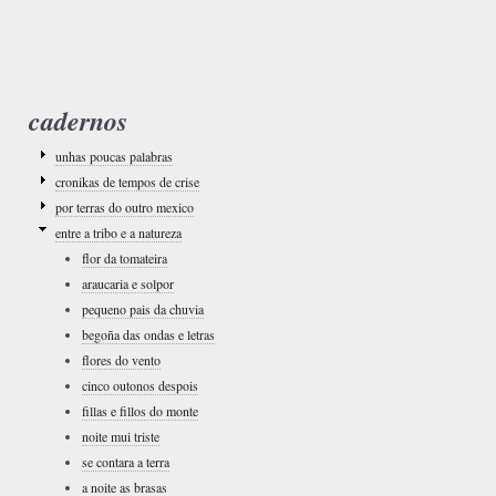
cadernos
unhas poucas palabras
cronikas de tempos de crise
por terras do outro mexico
entre a tribo e a natureza
flor da tomateira
araucaria e solpor
pequeno pais da chuvia
begoña das ondas e letras
flores do vento
cinco outonos despois
fillas e fillos do monte
noite mui triste
se contara a terra
a noite as brasas