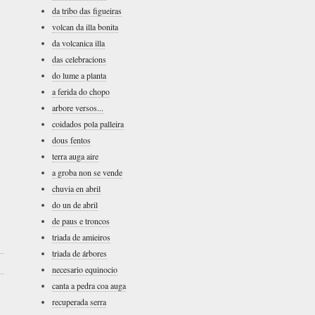
da tribo das figueiras
volcan da illa bonita
da volcanica illa
das celebracions
do lume a planta
a ferida do chopo
arbore versos...
coidados pola palleira
dous fentos
terra auga aire
a groba non se vende
chuvia en abril
do un de abril
de paus e troncos
triada de amieiros
triada de árbores
›
necesario equinocio
canta a pedra coa auga
recuperada serra