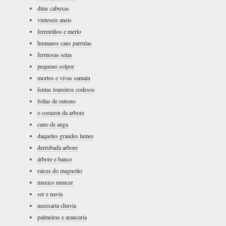
dúas cabuxas
vinteseis aneis
ferreiriños e merlo
humanos cans parrulas
fermosas setas
pequeno solpor
mortos e vivas samain
fentas loureiros codesos
follas de outono
o corazon da arbore
cano de auga
daqueles grandes lumes
derrubada arbore
árbore e banco
raices do magnolio
maxico mencer
ser e navia
necesaria chuvia
palmeiras e araucaria