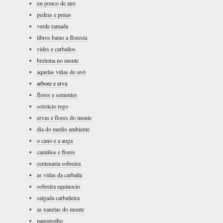
un pouco de aire
pedras e penas
verde ramada
libros baixo a floresta
vides e carballos
bretema no monte
aquelas viñas do avó
arbore e erva
flores e sementes
solsticio rego
ervas e flores do monte
dia do medio ambiente
o cano e a auga
camiños e flores
centenaria sobreira
as vidas da carballa
sobreira equinocio
salgada carballeira
as xanelas do monte
paporroibo