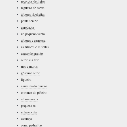
recordos de freixo
regueiro de cartas
árbores ribeireñas
ponte sen rio
enredados
un pequeno vento...
árbores e carretera
as árbores e as follas
anaco de granito
o frio e a flor
ríos e muros
góstame o frio
figueira
a mesiña do piñeiro
o tronco do piñeiro
arbore morta
pequena ra
unha erviña
estampa
como pedrafitas