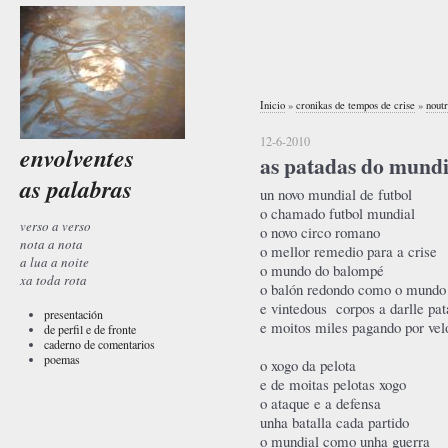
Inicio
»
cronikas de tempos de crise
»
noutr
12-6-2010
envolventes
as patadas do mundi
as palabras
un novo mundial de futbol
o chamado futbol mundial
verso a verso
o novo circo romano
nota a nota
o mellor remedio para a crise
a lua a noite
o mundo do balompé
xa toda rota
o balón redondo como o mundo
e vintedous corpos a darlle pa
presentación
e moitos miles pagando por vel
de perfil e de fronte
caderno de comentarios
poemas
o xogo da pelota
e de moitas pelotas xogo
o ataque e a defensa
unha batalla cada partido
o mundial como unha guerra