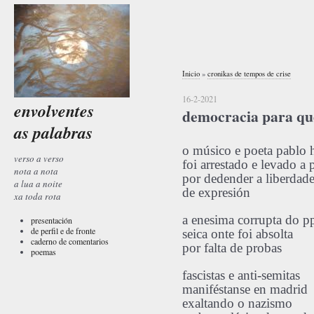
Inicio
»
cronikas de tempos de crise
16-2-2021
envolventes
democracia para q
as palabras
o músico e poeta pablo 
verso a verso
foi arrestado e levado a 
nota a nota
por dedender a liberdad
a lua a noite
de expresión
xa toda rota
a enesima corrupta do p
presentación
de perfil e de fronte
seica onte foi absolta
caderno de comentarios
por falta de probas
poemas
fascistas e anti-semitas
maniféstanse en madrid
exaltando o nazismo