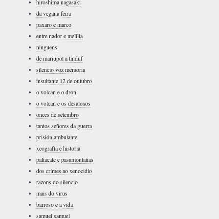
hiroshima nagasaki
da vegana feira
paxaro e marco
entre nador e melilla
ninguens
de mariupol a tinduf
silencio voz memoria
insultante 12 de outubro
o volcan e o dron
o volcan e os desaloxos
onces de setembro
tantos señores da guerra
prisión ambulante
xeografía e historia
paliacate e pasamontañas
dos crimes ao xenocidio
razons do silencio
mais do virus
barroso e a vida
samuel samuel