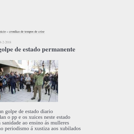
nicio
»
cronikas de tempos de crise
4-2-2018
golpe de estado permanente
un golpe de estado diario
dan o pp e os xuices neste estado
á sanidade ao ensino ás mulleres
ao periodismo á xustiza aos xubilados