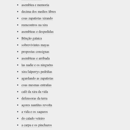
asemblea e memoria
decima dos medios libres
coas zapatistas xirando
reencontros na xira
asembleas e despedidas
Bênção galaica
sobrevivintes mayas
propostas consignas
asembleas e arribada
las nadie e os ninguéns
xira falperrys pedriñas
agardando as zapatistas
coas mesmas entrañas
café da xira da vida
defensoras da terra
açores nautilus revolta
a vida e os saqueos
do calado veleiro
a carpa e os pinchazos