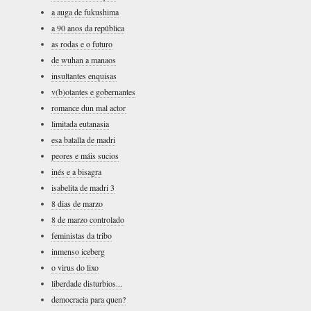
a auga de fukushima
a 90 anos da república
as rodas e o futuro
de wuhan a manaos
insultantes enquisas
v(b)otantes e gobernantes
romance dun mal actor
limitada eutanasia
esa batalla de madri
peores e máis sucios
inés e a bisagra
isabelita de madri 3
8 dias de marzo
8 de marzo controlado
feministas da tribo
inmenso iceberg
o virus do lixo
liberdade disturbios...
democracia para quen?