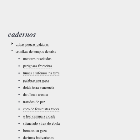
cadernos
unhas poucas palabras
cronikas de tempos de crise
menores rexeitados
perigosas fronteiras
lumes e infernos na terra
palabras por gaza
doida terra venezuela
da ulloa a arousa
tratados de paz
coro de feministas voces
o lixo camiña a cidade
silenciado virus do ebola
bombas en gaza
decimas bolivarianas