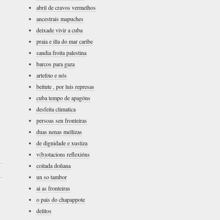
abril de cravos vermelhos
ancestrais mapuches
deixade vivir a cuba
praia e illa do mar caribe
sandia froita palestina
barcos para gaza
artelixo e nós
beitute , por luis represas
cuba tempo de apagóns
desfeita climatica
persoas sen fronteiras
duas nenas mellizas
de dignidade e xustiza
v(b)otacions reflexións
coitada doñana
›
un so tambor
ai as fronteiras
o pais do chapappote
delitos