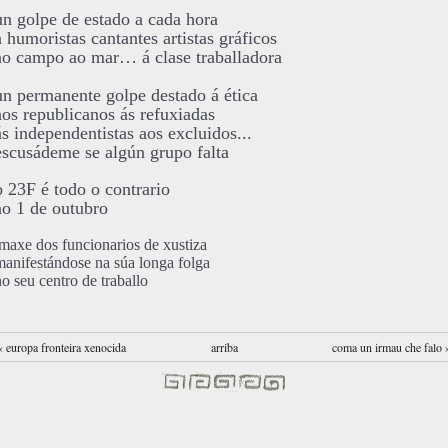
un golpe de estado a cada hora
a humoristas cantantes artistas gráficos
ao campo ao mar… á clase traballadora
un permanente golpe destado á ética
aos republicanos ás refuxiadas
ás independentistas aos excluidos...
escusádeme se algún grupo falta
o 23F é todo o contrario
ao 1 de outubro
imaxe dos funcionarios de xustiza
manifestándose na súa longa folga
no seu centro de traballo
‹ europa fronteira xenocida
arriba
coma un irmau che falo 