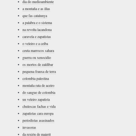
dia do medioambiente
a montaña e as illas
que fas catalunya
a palabra e o sistema
na revolta lacandona
caravela e zapatistas
o veleiro e a ceiba
ceuta marrocos sahara
guerra ou xenocidio
os mortos de zaldibar
pequena franxa de terra
colombia palestina
montaña rata de aceiro
do sangue de colombia
un veleiro zapatista
chulescas fachas e vida
zapatistas cara europa
periodistas asasinados
invasoras
da rexión de majerit