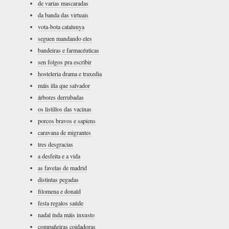
de varias mascaradas
da banda das virtuais
vota-bota catalunya
seguen mandando eles
bandeiras e farmacéuticas
sen folgos pra escribir
hosteleria drama e traxedia
máis illa que salvador
árbores derrubadas
os listillos das vacinas
porcos bravos e sapiens
caravana de migrantes
tres desgracias
a desfeita e a vida
as favelas de madrid
distintas pegadas
filomena e donald
festa regalos saúde
nadal índa máis inxusto
compañeiras coidadoras