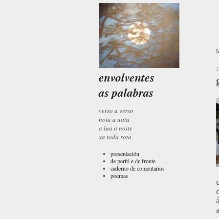
I
2
envolventes
as palabras
verso a verso
nota a nota
a lua a noite
xa toda rota
presentación
de perfil e de fronte
caderno de comentarios
poemas