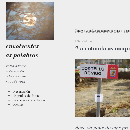
Inicio
»
cronikas de tempos de crise
»
o bar
09-12-2014
envolventes
7 a rotonda as maqu
as palabras
verso a verso
nota a nota
a lua a noite
xa toda rota
presentación
de perfil e de fronte
caderno de comentarios
poemas
doce da noite do luns pro