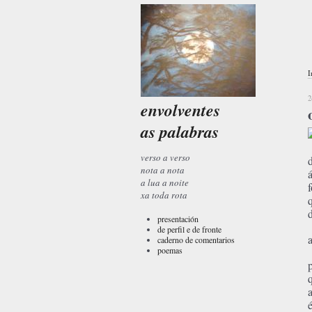
I
2
envolventes
as palabras
verso a verso
nota a nota
a lua a noite
xa toda rota
presentación
de perfil e de fronte
caderno de comentarios
poemas
a
é