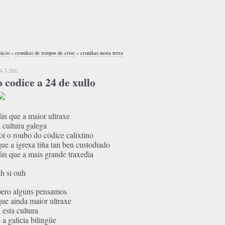
nicio
»
cronikas de tempos de crise
»
cronikas nesta terra
4-7-2011
o codice a 24 de xullo
din que a maior ultraxe
á cultura galega
foi o roubo do códice calixtino
que a igrexa tiña tan ben custodiado
din que a mais grande traxedia
ah si ouh
pero alguns pensamos
que ainda maior ultraxe
 esta cultura
 a galicia bilingüe