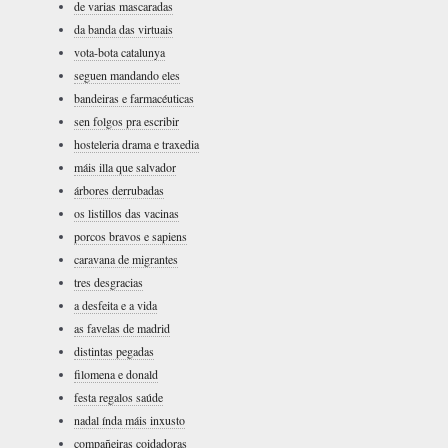
de varias mascaradas
da banda das virtuais
vota-bota catalunya
seguen mandando eles
bandeiras e farmacéuticas
sen folgos pra escribir
hosteleria drama e traxedia
máis illa que salvador
árbores derrubadas
os listillos das vacinas
porcos bravos e sapiens
caravana de migrantes
tres desgracias
a desfeita e a vida
as favelas de madrid
distintas pegadas
filomena e donald
festa regalos saúde
nadal índa máis inxusto
compañeiras coidadoras