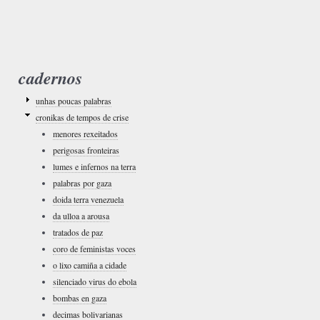
cadernos
unhas poucas palabras
cronikas de tempos de crise
menores rexeitados
perigosas fronteiras
lumes e infernos na terra
palabras por gaza
doida terra venezuela
da ulloa a arousa
tratados de paz
coro de feministas voces
o lixo camiña a cidade
silenciado virus do ebola
bombas en gaza
decimas bolivarianas