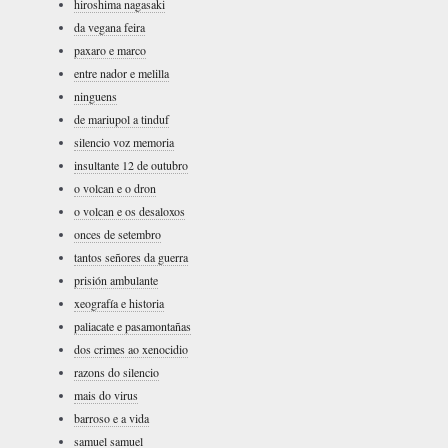
hiroshima nagasaki
da vegana feira
paxaro e marco
entre nador e melilla
ninguens
de mariupol a tinduf
silencio voz memoria
insultante 12 de outubro
o volcan e o dron
o volcan e os desaloxos
onces de setembro
tantos señores da guerra
prisión ambulante
xeografía e historia
paliacate e pasamontañas
dos crimes ao xenocidio
razons do silencio
mais do virus
barroso e a vida
samuel samuel