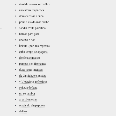
abril de cravos vermelhos
ancestrais mapuches
deixade vivir a cuba
praia e illa do mar caribe
›
sandia froita palestina
barcos para gaza
artelixo e nós
beitute , por luis represas
cuba tempo de apagóns
desfeita climatica
persoas sen fronteiras
duas nenas mellizas
de dignidade e xustiza
v(b)otacions reflexións
coitada doñana
un so tambor
ai as fronteiras
o pais do chapappote
delitos