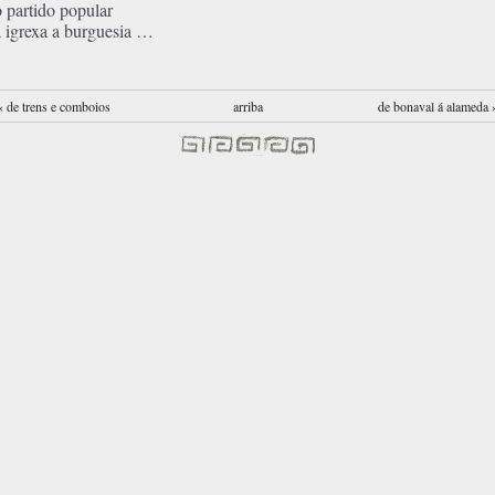
o partido popular
a igrexa a burguesia …
‹ de trens e comboios
arriba
de bonaval á alameda 