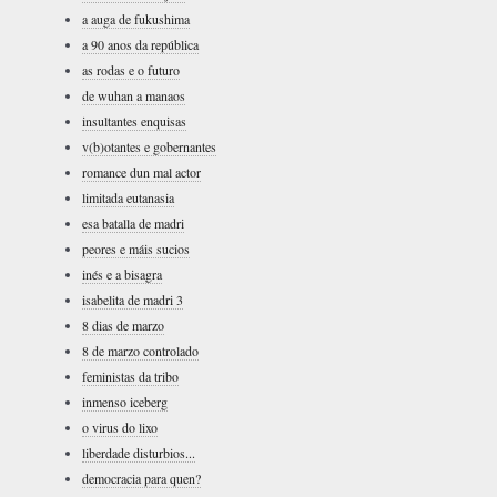
a auga de fukushima
a 90 anos da república
as rodas e o futuro
de wuhan a manaos
insultantes enquisas
v(b)otantes e gobernantes
romance dun mal actor
limitada eutanasia
esa batalla de madri
peores e máis sucios
inés e a bisagra
isabelita de madri 3
8 dias de marzo
8 de marzo controlado
feministas da tribo
inmenso iceberg
o virus do lixo
liberdade disturbios...
democracia para quen?