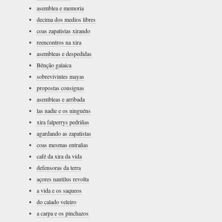
asemblea e memoria
decima dos medios libres
coas zapatistas xirando
reencontros na xira
asembleas e despedidas
Bênção galaica
sobrevivintes mayas
propostas consignas
asembleas e arribada
las nadie e os ninguéns
xira falperrys pedriñas
agardando as zapatistas
coas mesmas entrañas
café da xira da vida
defensoras da terra
açores nautilus revolta
a vida e os saqueos
do calado veleiro
a carpa e os pinchazos