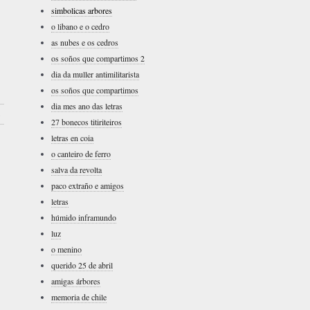
simbolicas arbores
o libano e o cedro
as nubes e os cedros
os soños que compartimos 2
dia da muller antimilitarista
os soños que compartimos
dia mes ano das letras
›
27 bonecos titiriteiros
letras en coia
o canteiro de ferro
salva da revolta
paco extraño e amigos
letras
húmido inframundo
luz
o menino
querido 25 de abril
amigas árbores
memoria de chile