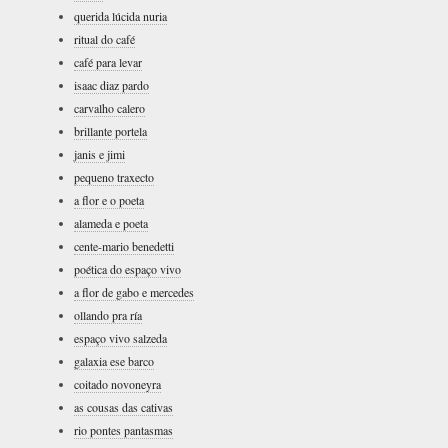
querida lúcida nuria
ritual do café
café para levar
isaac diaz pardo
carvalho calero
brillante portela
janis e jimi
pequeno traxecto
a flor e o poeta
alameda e poeta
cente-mario benedetti
poética do espaço vivo
a flor de gabo e mercedes
ollando pra ría
espaço vivo salzeda
galaxia ese barco
coitado novoneyra
as cousas das cativas
rio pontes pantasmas