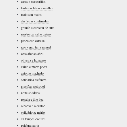
caras e mascarillas
tristeiras letras carvalho
maio sen maios
das letras confinadas
grande o corazon de aute
mestre carvalho calero
paseo con estrella
raio vento terra miguel
zeca afonso abril
oliveira e humanos
exilio e morte poeta
antonio machado
solidarios elefantes
graciñas metropol
noite solidaria
rosalia e tino baz
o barco e o cantor
solidário zé mário
en tempos escuros
palabra na ria