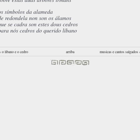
os símbolos da alameda
de redondela non son os álamos
que se cadra son estes dous cedros
para nós cedros do querido líbano
‹ o libano e o cedro
arriba
musicas e cantos salgados 