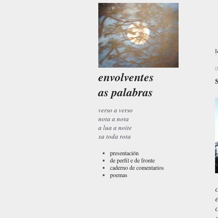
I
0
envolventes
as palabras
verso a verso
nota a nota
a lua a noite
xa toda rota
presentación
de perfil e de fronte
caderno de comentarios
poemas