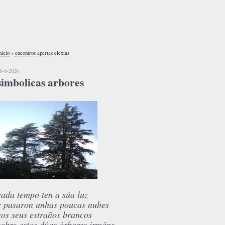
nicio
»
encontros apertas elexias
8-6-2026
simbolicas arbores
cada tempo ten a súa luz
e pasaron unhas poucas nubes
cos seus estraños brancos
sobre estas dúas árbores irmáns