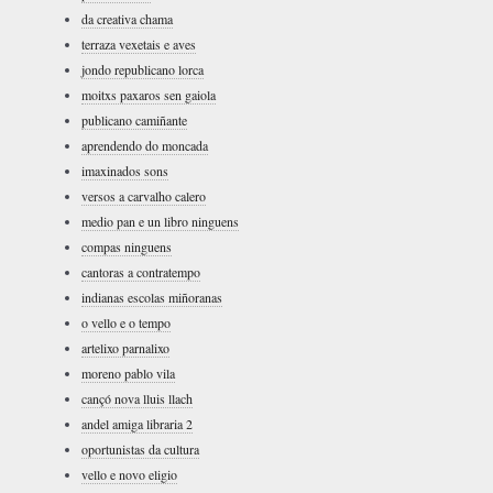
da creativa chama
terraza vexetais e aves
jondo republicano lorca
moitxs paxaros sen gaiola
publicano camiñante
aprendendo do moncada
imaxinados sons
versos a carvalho calero
medio pan e un libro ninguens
compas ninguens
cantoras a contratempo
indianas escolas miñoranas
o vello e o tempo
artelixo parnalixo
moreno pablo vila
cançó nova lluis llach
andel amiga libraria 2
oportunistas da cultura
vello e novo eligio