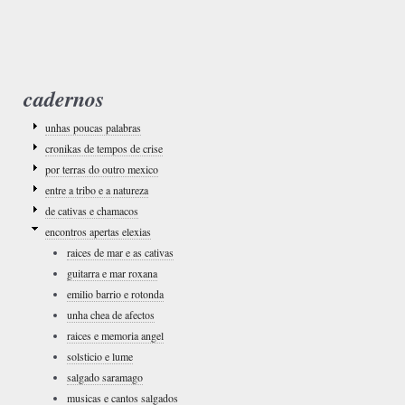
cadernos
unhas poucas palabras
cronikas de tempos de crise
por terras do outro mexico
entre a tribo e a natureza
de cativas e chamacos
encontros apertas elexias
raices de mar e as cativas
guitarra e mar roxana
emilio barrio e rotonda
unha chea de afectos
raices e memoria angel
solsticio e lume
salgado saramago
musicas e cantos salgados