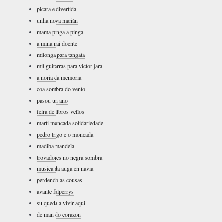
picara e divertida
unha nova mañán
mama pinga a pinga
a miña nai doente
milonga para tangata
mil guitarras para victor jara
a noria da memoria
coa sombra do vento
pasou un ano
feira de libros vellos
marti moncada solidariedade
pedro trigo e o moncada
madiba mandela
trovadores no negra sombra
musica da auga en navia
perdendo as cousas
avante falperrys
su queda a vivir aqui
de man do corazon