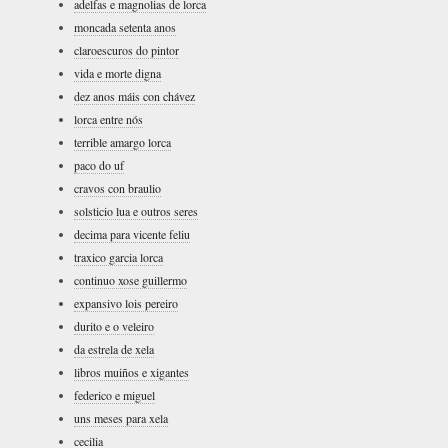
adelfas e magnolias de lorca
moncada setenta anos
claroescuros do pintor
vida e morte digna
dez anos máis con chávez
lorca entre nós
terrible amargo lorca
paco do uf
cravos con braulio
solsticio lua e outros seres
decima para vicente feliu
traxico garcia lorca
continuo xose guillermo
expansivo lois pereiro
durito e o veleiro
da estrela de xela
libros muiños e xigantes
federico e miguel
uns meses para xela
cecilia