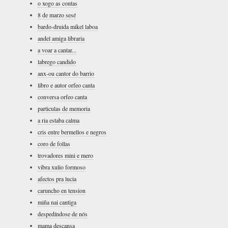
o xogo as contas
8 de marzo sesé
bardo-druida mikel laboa
andel amiga libraria
a voar a cantar...
labrego candido
anx-ou cantor do barrio
libro e autor orfeo canta
conversa orfeo canta
particulas de memoria
a ria estaba calma
cris entre bermellos e negros
coro de follas
trovadores mini e mero
vibra xulio formoso
afectos pra lucia
caruncho en tension
miña nai cantiga
despedíndose de nós
mama descansa