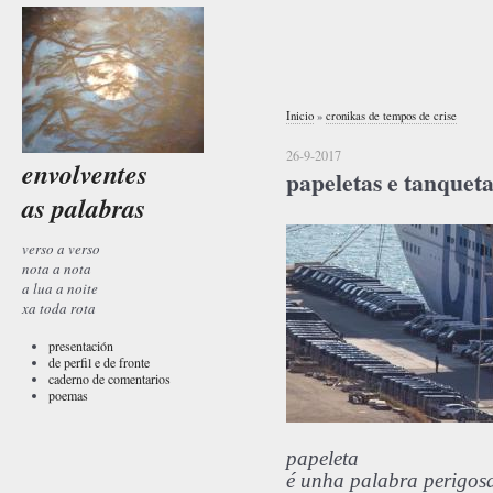
Inicio
»
cronikas de tempos de crise
26-9-2017
envolventes
papeletas e tanqueta
as palabras
verso a verso
nota a nota
a lua a noite
xa toda rota
presentación
de perfil e de fronte
caderno de comentarios
poemas
papeleta
é unha palabra perigos