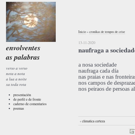
Inicio
»
cronikas de tempos de crise
13-11-2020
envolventes
naufraga a sociedad
as palabras
a nosa sociedade
verso a verso
naufraga cada día
nota a nota
nas praias e nas fronteira
a lua a noite
nos campos de despraza
xa toda rota
nos peiraos de persoas 
presentación
de perfil e de fronte
caderno de comentarios
poemas
‹ climatica certeza