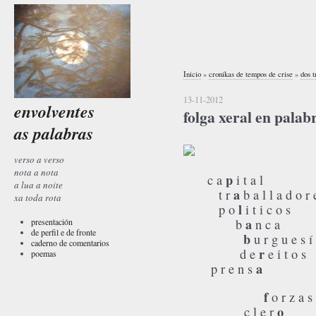
Inicio
»
cronikas de tempos de crise
»
dos t
13-11-2012
envolventes
folga xeral en palab
as palabras
verso a verso
nota a nota
p
c a
i t a l
a lua a noite
a
t r
b a l l a d o r 
xa toda rota
l
p o
i t i c o s
a
presentación
b
n c a
de perfil e de fronte
b
u r g u e s í
caderno de comentarios
r
d e
e i t o s
poemas
a
p r e n s
f
o r z a s
o
c l e r