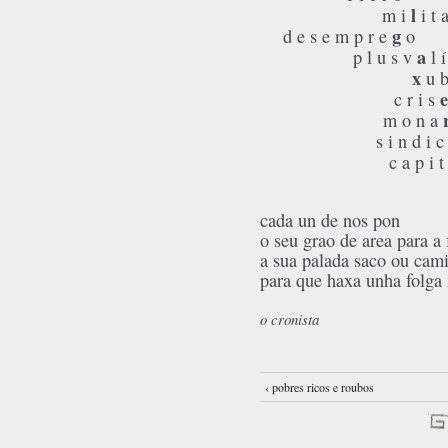
l
m i
i t 
g
d e s e m p r e
o
a
p l u s v
l í
x
u b
e
c r i s
m o n a
s i n d i 
c a p i t 
cada un de nos pon
o seu grao de area para a 
a sua palada saco ou cam
para que haxa unha folga 
o cronista
‹ pobres ricos e roubos