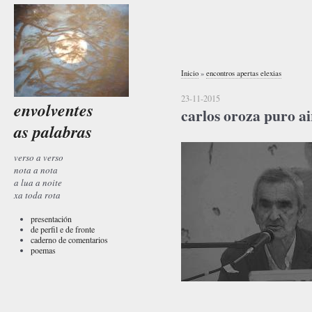
Inicio
»
encontros apertas elexias
23-11-2015
envolventes
carlos oroza puro ai
as palabras
verso a verso
nota a nota
a lua a noite
xa toda rota
presentación
de perfil e de fronte
caderno de comentarios
poemas