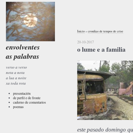
Inicio
»
cronikas de tempos de crise
20-10-2017
envolventes
o lume e a familia
as palabras
verso a verso
nota a nota
a lua a noite
xa toda rota
presentación
de perfil e de fronte
caderno de comentarios
poemas
este pasado domingo
qu