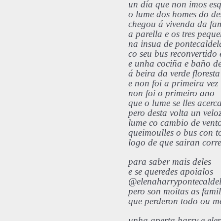
un día que non imos es
o lume dos homes do d
chegou á vivenda da fam
a parella e os tres pequ
na insua de pontecaldel
co seu bus reconvertido 
e unha coci
ña e ba
ño d
á beira da verde floresta
e non foi a primeira vez
non foi o primeiro ano
que o lume se lles acerc
pero desta volta un velo
lume co cambio de vent
queimoulles o bus con t
logo de que sairan corr
para saber mais deles
e se queredes apoialos
@elenaharrypontecalde
pero son moitas as famil
que perderon todo ou m
unha aperta harry e ele