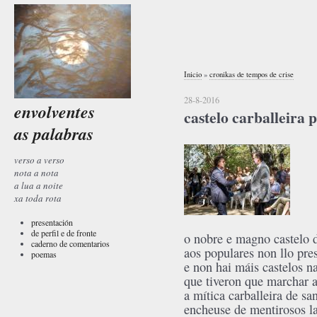
Inicio
»
cronikas de tempos de crise
28-8-2016
envolventes
castelo carballeira 
as palabras
verso a verso
nota a nota
a lua a noite
xa toda rota
presentación
de perfil e de fronte
o nobre e magno castelo 
caderno de comentarios
aos populares non llo pre
poemas
e non hai máis castelos na
que tiveron que marchar a
a mítica carballeira de sa
encheuse de mentirosos l