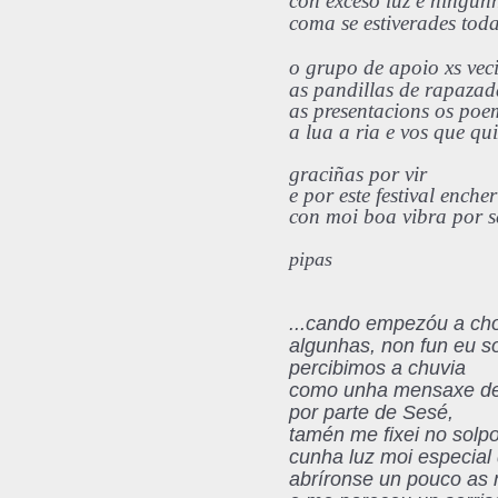
con exceso luz e ningu
coma se estiverades tod
o grupo de apoio xs vec
as pandillas de rapazad
as presentacions os poe
a lua a ria e vos que qu
graci
ñ
as por vir
e por este festival encher
con moi boa vibra por s
pipas
...cando empezóu a ch
algunhas, non fun eu so
percibimos a chuvia
como unha mensaxe d
por parte de Sesé,
tamén me fixei no solpo
cunha luz moi especial
abríronse un pouco as