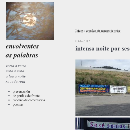
Inicio
»
cronikas de tempos de crise
03-6-2017
envolventes
intensa noite por ses
as palabras
verso a verso
nota a nota
a lua a noite
xa toda rota
presentación
de perfil e de fronte
caderno de comentarios
poemas