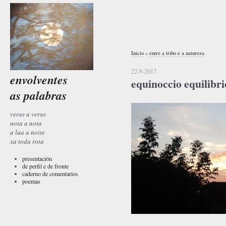
Inicio
»
entre a tribo e a natureza
22-9-2017
envolventes
equinoccio equilibri
as palabras
verso a verso
nota a nota
a lua a noite
xa toda rota
presentación
de perfil e de fronte
caderno de comentarios
poemas