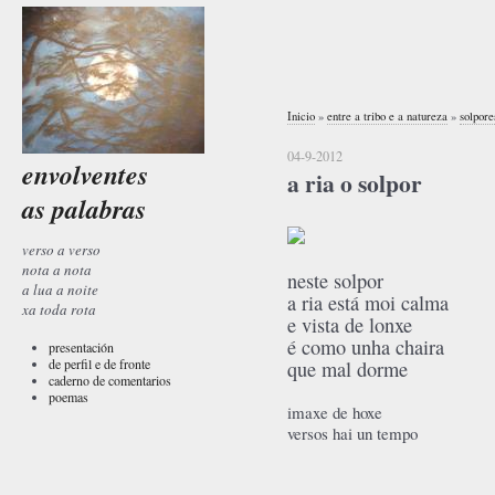
Inicio
»
entre a tribo e a natureza
»
solpore
04-9-2012
envolventes
a ria o solpor
as palabras
verso a verso
nota a nota
neste solpor
a lua a noite
a ria está moi calma
xa toda rota
e vista de lonxe
é como unha chaira
presentación
de perfil e de fronte
que mal dorme
caderno de comentarios
poemas
imaxe de hoxe
versos hai un tempo