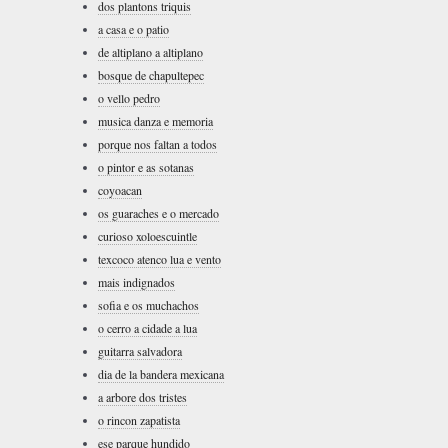
dos plantons triquis
a casa e o patio
de altiplano a altiplano
bosque de chapultepec
o vello pedro
musica danza e memoria
porque nos faltan a todos
o pintor e as sotanas
coyoacan
os guaraches e o mercado
curioso xoloescuintle
texcoco atenco lua e vento
mais indignados
sofia e os muchachos
o cerro a cidade a lua
guitarra salvadora
dia de la bandera mexicana
a arbore dos tristes
o rincon zapatista
ese parque hundido