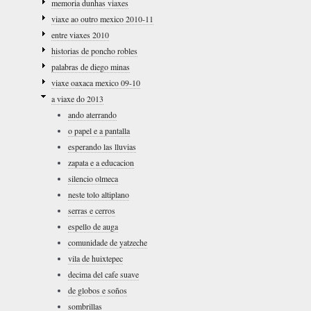
memoria dunhas viaxes
viaxe ao outro mexico 2010-11
entre viaxes 2010
historias de poncho robles
palabras de diego minas
viaxe oaxaca mexico 09-10
a viaxe do 2013
ando aterrando
o papel e a pantalla
esperando las lluvias
zapata e a educacion
silencio olmeca
neste tolo altiplano
serras e cerros
espello de auga
comunidade de yatzeche
vila de huixtepec
decima del cafe suave
de globos e soños
sombrillas