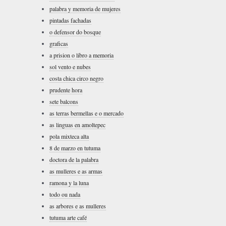
palabra y memoria de mujeres
pintadas fachadas
o defensor do bosque
graficas
a prision o libro a memoria
sol vento e nubes
costa chica circo negro
prudente hora
sete balcons
as terras bermellas e o mercado
as linguas en amoltepec
pola mixteca alta
8 de marzo en tutuma
doctora de la palabra
as mulleres e as armas
ramona y la luna
todo ou nada
as arbores e as mulleres
tutuma arte café