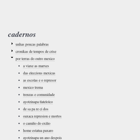
cadernos
unhas poucas palabras
cronikas de tempos de crise
por terras do outro mexico
a viaxe as marxes
das eleccions mexicas
as escolas e o represor
mexico trema
trenzas e comunidade
ayotzinapa tlatelolco
de sa pa re ci dos
oaxaca represion e mortos
o camiño do exilio
home estatua paxaro
ayotzinapa un ano despois