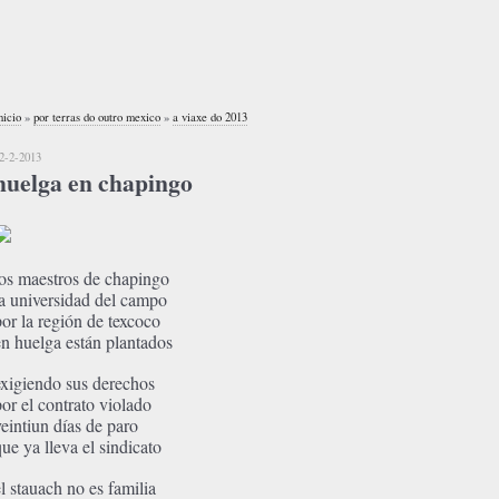
nicio
»
por terras do outro mexico
»
a viaxe do 2013
2-2-2013
huelga en chapingo
los maestros de chapingo
la universidad del campo
por la región de texcoco
en huelga están plantados
exigiendo sus derechos
por el contrato violado
veintiun días de paro
que ya lleva el sindicato
el stauach no es familia