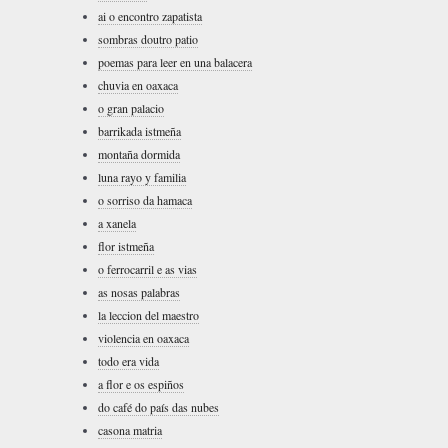
ai o encontro zapatista
sombras doutro patio
poemas para leer en una balacera
chuvia en oaxaca
o gran palacio
barrikada istmeña
montaña dormida
luna rayo y familia
o sorriso da hamaca
a xanela
flor istmeña
o ferrocarril e as vias
as nosas palabras
la leccion del maestro
violencia en oaxaca
todo era vida
a flor e os espiños
do café do país das nubes
casona matria