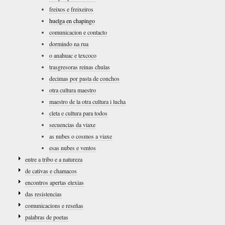
freixos e freixeiros
huelga en chapingo
comunicacion e contacto
dormindo na rua
o anahuac e texcoco
trasgresoras reinas chulas
decimas por pasta de conchos
otra cultura maestro
maestro de la otra cultura i lucha
cleta e cultura para todos
secuencias da viaxe
as nubes o cosmos a viaxe
esas nubes e ventos
entre a tribo e a natureza
de cativas e chamacos
encontros apertas elexias
das resistencias
comunicacions e reseñas
palabras de poetas