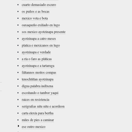
cuarto demasiado escuro
os puños e as bocas
mexico vota e bota
oaxaqueño exiliado en lugo
sos mexico ayotzinapa presente
ayotzinapa a catro meses
platica e mexicanos en lugo
ayotzinapa e verdade
a ría o faro as pláticas
ayotzinapa e a tartaruga
fáltannos moitos compas
tenochtitlan ayotzinapa
digna palabra indíxena
›
escoitando o tambor yaqui
raices en resistencia
serigrafias nitu nitu e acordeon
carta elexía para bertha
miles de pies a caminar
ese outro mexico