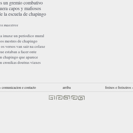
es un gremio combativo
fuera capos y mafiosos
de la escuela de chapingo
os maestros
a imaxe un periodico mural
os mestres de chapingo
 os versos van sair na colaxe
ue estaban a facer onte
n chapingo que aparece
en
cronikas doutras viaxes
‹ comunicacion e contacto
arriba
freixos e freixeiros 