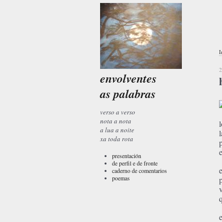
I
2
envolventes
as palabras
verso a verso
nota a nota
a lua a noite
xa toda rota
presentación
de perfil e de fronte
caderno de comentarios
poemas