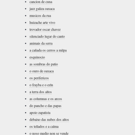
cancion de cuna
jazz galiza oaxaca
musicos da rua
huizache arte vivo
trovador oscar chavez
silenciado lugar do canto
animais da serra
a cañada os cerros a milpa
esquinocio
as sombras do patio
o ouro de oaxaca
os perifericos
o frayba e o ezln
a terra dos altos
as columnas e os arcos
do pancho e das papas
apoio zapatista
debaixo das nubes dos altos
os tellados e a calma
o noso medio non se vende