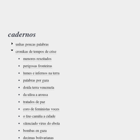
cadernos
unhas poucas palabras
cronikas de tempos de crise
menores rexeitados
perigosas fronteiras
lumes e infernos na terra
palabras por gaza
doida terra venezuela
da ulloa a arousa
tratados de paz
coro de feministas voces
o lixo camiña a cidade
silenciado virus do ebola
bombas en gaza
decimas bolivarianas