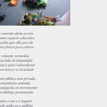
a semente abriu en teis
outro espacio educativo
casiña que olla pra ría
aire fresco pros cativos
a semente xermolóu
coa fala en irmandade
nais e pais i educadoras
coa terra e a sociedade
nen pública nen privada
comunitaria semente
pedagoxía en movemento
en diálogo permanente
entre o sar e o lagares
polo miño eo e anllóns