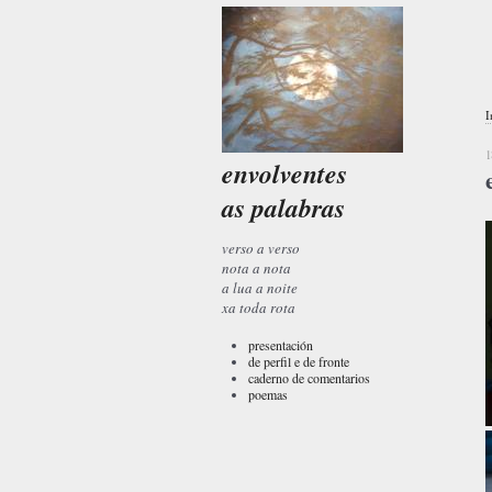
I
1
envolventes
as palabras
verso a verso
nota a nota
a lua a noite
xa toda rota
presentación
de perfil e de fronte
caderno de comentarios
poemas