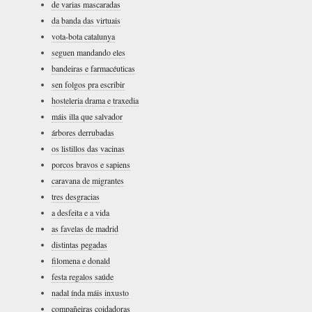
de varias mascaradas
da banda das virtuais
vota-bota catalunya
seguen mandando eles
bandeiras e farmacéuticas
sen folgos pra escribir
hosteleria drama e traxedia
máis illa que salvador
árbores derrubadas
os listillos das vacinas
porcos bravos e sapiens
caravana de migrantes
tres desgracias
a desfeita e a vida
as favelas de madrid
distintas pegadas
filomena e donald
festa regalos saúde
nadal índa máis inxusto
compañeiras coidadoras