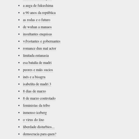
a auga de fukushima
a 90 anos da república
as rodas e o futuro
de wuhan a manaos
insultantes enquisas
v(b)otantes e gobernantes
romance dun mal actor
limitada eutanasia
esa batalla de madri
peores e máis sucios
inés e a bisagra
isabelita de madri 3
8 dias de marzo
8 de marzo controlado
feministas da tribo
inmenso iceberg
o virus do lixo
liberdade disturbios...
democracia para quen?