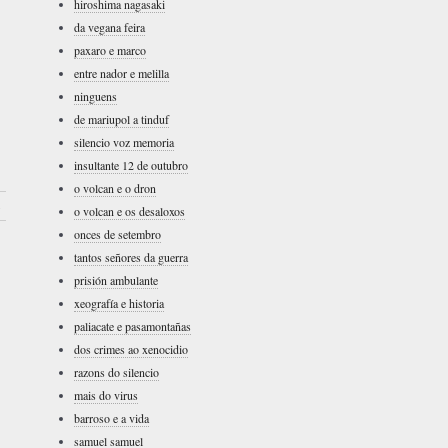
hiroshima nagasaki
da vegana feira
paxaro e marco
entre nador e melilla
ninguens
de mariupol a tinduf
silencio voz memoria
insultante 12 de outubro
o volcan e o dron
›
o volcan e os desaloxos
onces de setembro
tantos señores da guerra
prisión ambulante
xeografía e historia
paliacate e pasamontañas
dos crimes ao xenocidio
razons do silencio
mais do virus
barroso e a vida
samuel samuel