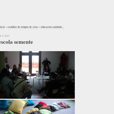
nicio
»
cronikas de tempos de crise
»
educacion sanidade...
8-4-2015
escola semente