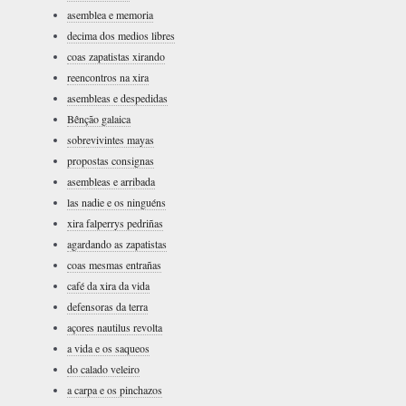
asemblea e memoria
decima dos medios libres
coas zapatistas xirando
reencontros na xira
asembleas e despedidas
Bênção galaica
sobrevivintes mayas
propostas consignas
asembleas e arribada
las nadie e os ninguéns
xira falperrys pedriñas
agardando as zapatistas
coas mesmas entrañas
café da xira da vida
defensoras da terra
açores nautilus revolta
a vida e os saqueos
do calado veleiro
a carpa e os pinchazos