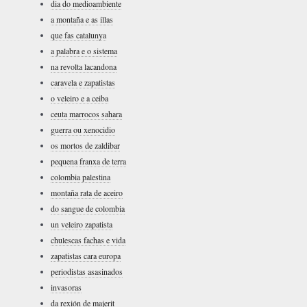
dia do medioambiente
a montaña e as illas
que fas catalunya
a palabra e o sistema
na revolta lacandona
caravela e zapatistas
o veleiro e a ceiba
ceuta marrocos sahara
guerra ou xenocidio
os mortos de zaldibar
pequena franxa de terra
colombia palestina
montaña rata de aceiro
do sangue de colombia
un veleiro zapatista
chulescas fachas e vida
zapatistas cara europa
periodistas asasinados
invasoras
da rexión de majerit