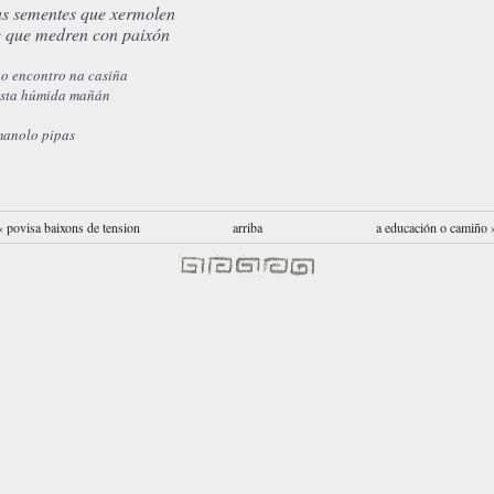
as sementes que xermolen
e que medren con paixón
o encontro na casiña
esta húmida mañán
manolo pipas
‹ povisa baixons de tension
arriba
a educación o camiño 