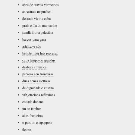
abril de cravos vermelhos
ancestrais mapuches
deixade vivir a cuba
praia e illa do mar caribe
sandia froita palestina
barcos para gaza
artelixo e nós
beitute , por luis represas
cuba tempo de apagóns
desfeita climatica
persoas sen fronteiras
duas nenas mellizas
de dignidade e xustiza
v(b)otacions reflexións
coitada doñana
un so tambor
ai as fronteiras
o pais do chapappote
delitos