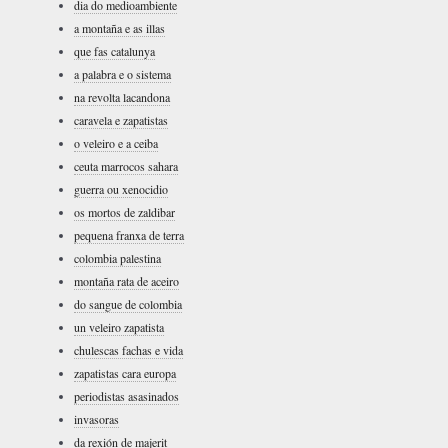
dia do medioambiente
a montaña e as illas
que fas catalunya
a palabra e o sistema
na revolta lacandona
caravela e zapatistas
o veleiro e a ceiba
ceuta marrocos sahara
guerra ou xenocidio
os mortos de zaldibar
pequena franxa de terra
colombia palestina
montaña rata de aceiro
do sangue de colombia
un veleiro zapatista
chulescas fachas e vida
zapatistas cara europa
periodistas asasinados
invasoras
da rexión de majerit