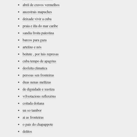
abril de cravos vermelhos
ancestrais mapuches
deixade vivir a cuba
praia e illa do mar caribe
sandia froita palestina
barcos para gaza
artelixo e nós
beitute , por luis represas
cuba tempo de apagóns
desfeita climatica
persoas sen fronteiras
duas nenas mellizas
de dignidade e xustiza
v(b)otacions reflexións
coitada doñana
un so tambor
ai as fronteiras
o pais do chapappote
delitos