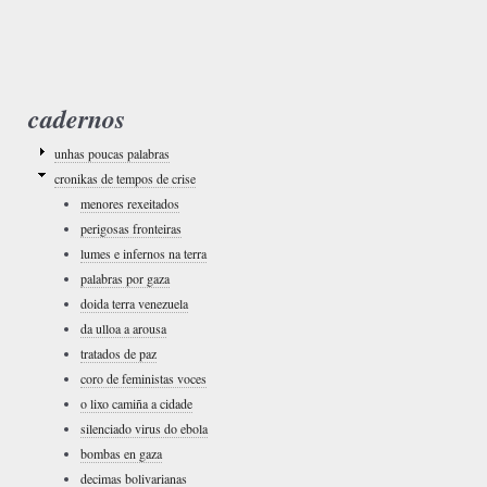
cadernos
unhas poucas palabras
cronikas de tempos de crise
menores rexeitados
perigosas fronteiras
lumes e infernos na terra
palabras por gaza
doida terra venezuela
da ulloa a arousa
tratados de paz
coro de feministas voces
o lixo camiña a cidade
silenciado virus do ebola
bombas en gaza
decimas bolivarianas