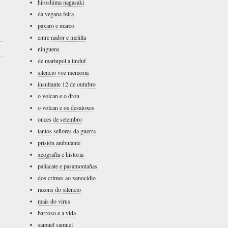
hiroshima nagasaki
da vegana feira
paxaro e marco
entre nador e melilla
ninguens
›
de mariupol a tinduf
silencio voz memoria
insultante 12 de outubro
o volcan e o dron
o volcan e os desaloxos
onces de setembro
tantos señores da guerra
prisión ambulante
xeografía e historia
paliacate e pasamontañas
dos crimes ao xenocidio
razons do silencio
mais do virus
barroso e a vida
samuel samuel