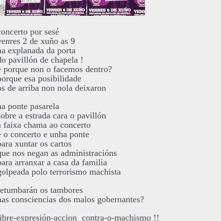
concerto por sesé
venres 2 de xuño as 9
na explanada da porta
do pavillón de chapela !
e porque non o facemos dentro?
porque esa posibilidade
os de arriba non nola deixaron
na ponte pasarela
sobre a estrada cara o pavillón
a faixa chama ao concerto
e o concerto e unha ponte
para xuntar os cartos
que nos negan as administracións
para arranxar a casa da familia
golpeada polo terrorismo machista
retumbarán os tambores
nas consciencias dos malos gobernantes?
libre-expresión-accion contra-o-machismo !!