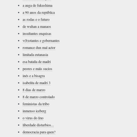
a auga de fukushima
a 90 anos da república
as rodas e o futuro
de wuhan a manaos
insultantes enquisas
v(b)otantes e gobernantes
romance dun mal actor
limitada eutanasia
esa batalla de madri
peores e máis sucios
inés e a bisagra
isabelita de madri 3
8 dias de marzo
8 de marzo controlado
feministas da tribo
inmenso iceberg
o virus do lixo
liberdade disturbios...
democracia para quen?