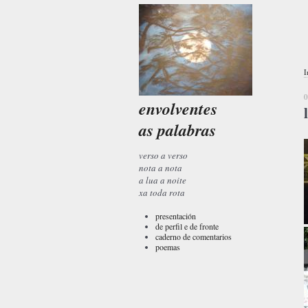
I
0
envolventes
as palabras
verso a verso
nota a nota
a lua a noite
xa toda rota
presentación
de perfil e de fronte
caderno de comentarios
poemas