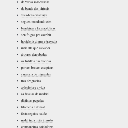
de varias mascaradas
da banda das virtuais
vota-bota catalunya
seguen mandando eles
bandeiras e farmacéuticas
sen folgos pra escribir
hosteleria drama e traxedia
máis illa que salvador
árbores derrubadas
os listillos das vacinas
porcos bravos e sapiens
caravana de migrantes
tres desgracias
a desfeita e a vida
as favelas de madrid
distintas pegadas
filomena e donald
festa regalos saúde
nadal índa máis inxusto
compañeiras coidadoras