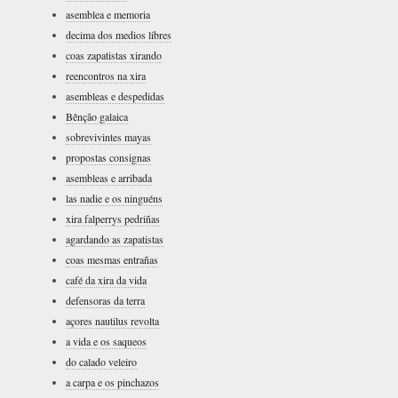
asemblea e memoria
decima dos medios libres
coas zapatistas xirando
reencontros na xira
asembleas e despedidas
Bênção galaica
sobrevivintes mayas
propostas consignas
asembleas e arribada
las nadie e os ninguéns
xira falperrys pedriñas
agardando as zapatistas
coas mesmas entrañas
café da xira da vida
defensoras da terra
açores nautilus revolta
a vida e os saqueos
do calado veleiro
a carpa e os pinchazos