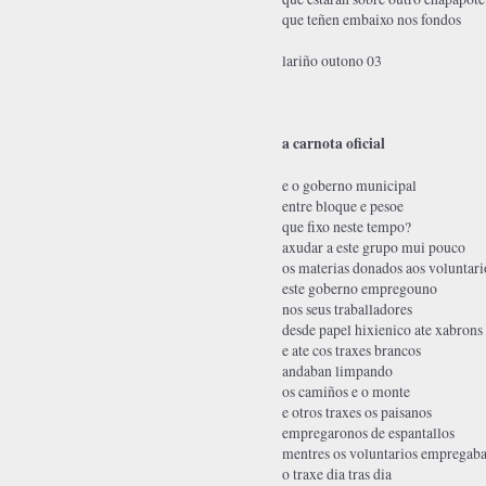
que teñen embaixo nos fondos
lariño outono 03
a carnota oficial
e o goberno municipal
entre bloque e pesoe
que fixo neste tempo?
axudar a este grupo mui pouco
os materias donados aos voluntari
este goberno empregouno
nos seus traballadores
desde papel hixienico ate xabrons
e ate cos traxes brancos
andaban limpando
os camiños e o monte
e otros traxes os paisanos
empregaronos de espantallos
mentres os voluntarios empregab
o traxe dia tras dia