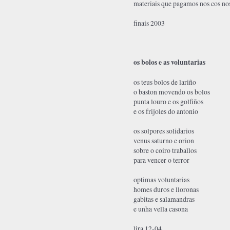
materiais que pagamos nos cos nos
finais 2003
os bolos e as voluntarias
os teus bolos de lariño
o baston movendo os bolos
punta louro e os golfiños
e os frijoles do antonio
os solpores solidarios
venus saturno e orion
sobre o coiro traballos
para vencer o terror
optimas voluntarias
homes duros e lloronas
gabitas e salamandras
e unha vella casona
lira 12-04