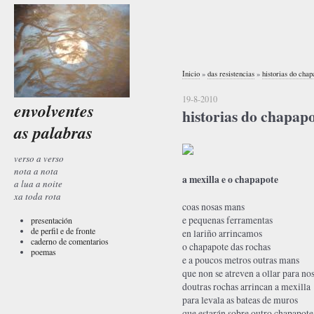
Inicio
»
das resistencias
»
historias do chap
19-8-2010
envolventes
historias do chapapo
as palabras
verso a verso
nota a nota
a mexilla e o chapapote
a lua a noite
xa toda rota
coas nosas mans
e pequenas ferramentas
presentación
de perfil e de fronte
en lariño arrincamos
caderno de comentarios
o chapapote das rochas
poemas
e a poucos metros outras mans
que non se atreven a ollar para no
doutras rochas arrincan a mexilla
para levala as bateas de muros
que estarán sobre outro chapapote