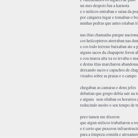
un mes despois fun a karnota
e o milicos entraban e saian da pra
por calquera lugar e tomaban o bo
nunhas pedras que antes estaban l
nas illas chamadas parque naciona
cos helicopteros aterraban nas du
e cos todo terreno baixaban ate a 
alguns sacos da chapapote foron 
e coa marea alta xa os levaba o ma
e destas illas marcharon abandon
deixando sacos e capachos de cha
virados sobre as praias e o campo
chegaban as camaras e dous jefes
debatian que grupo debia sair na t
e alguns non ollaban os horarios
reducindo moito o seu tempo de t
pero tamen me dixeron
que algun milicos traballaron a re
e é certo que puxeron infraestruct
para a limpeza comida e aloxame