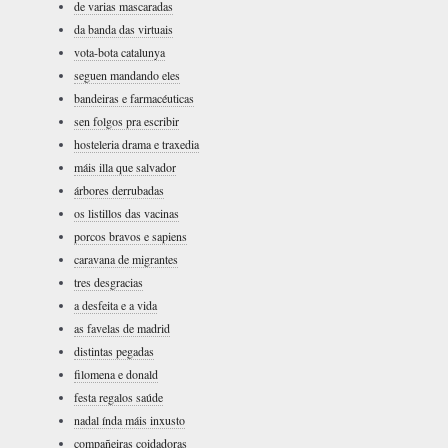
de varias mascaradas
da banda das virtuais
vota-bota catalunya
seguen mandando eles
bandeiras e farmacéuticas
sen folgos pra escribir
hosteleria drama e traxedia
máis illa que salvador
árbores derrubadas
os listillos das vacinas
porcos bravos e sapiens
caravana de migrantes
tres desgracias
a desfeita e a vida
as favelas de madrid
distintas pegadas
filomena e donald
festa regalos saúde
nadal índa máis inxusto
compañeiras coidadoras