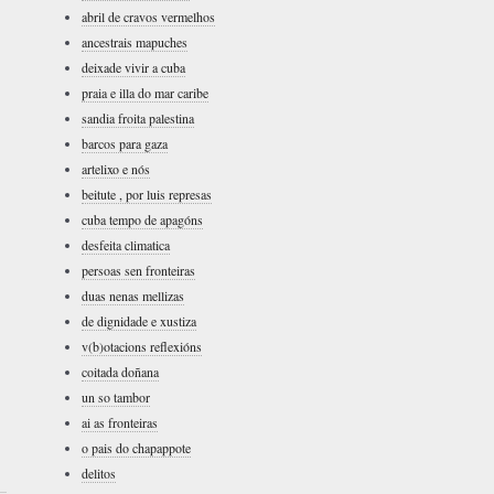
abril de cravos vermelhos
ancestrais mapuches
deixade vivir a cuba
praia e illa do mar caribe
sandia froita palestina
barcos para gaza
artelixo e nós
beitute , por luis represas
cuba tempo de apagóns
desfeita climatica
persoas sen fronteiras
duas nenas mellizas
de dignidade e xustiza
v(b)otacions reflexións
coitada doñana
un so tambor
ai as fronteiras
o pais do chapappote
delitos