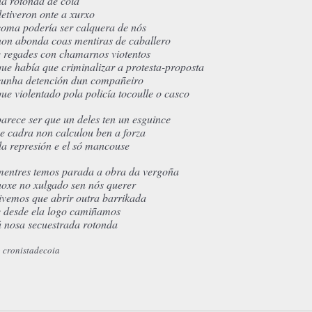
na rotonda de coia
detiveron onte a xurxo
coma podería ser calquera de nós
non abonda coas mentiras de caballero
e regades con chamarnos viotentos
que había que criminalizar a protesta-proposta
cunha detención dun compañeiro
que violentado pola policía tocoulle o casco
parece ser que un deles ten un esguince
se cadra non calculou ben a forza
da represión e el só mancouse
mentres temos parada a obra da vergoña
hoxe no xulgado sen nós querer
tivemos que abrir outra barrikada
e desde ela logo camiñamos
á nosa secuestrada rotonda
 cronistadecoia