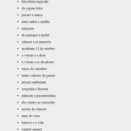
hiroshima nagasaki
›
da vegana feira
paxaro e marco
entre nador e melilla
ninguens
de mariupol a tinduf
silencio voz memoria
insultante 12 de outubro
o volcan e o dron
o volcan e os desaloxos
onces de setembro
tantos señores da guerra
prisión ambulante
xeografía e historia
paliacate e pasamontañas
dos crimes ao xenocidio
razons do silencio
mais do virus
barroso e a vida
samuel samuel