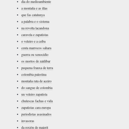
dia do medioambiente
a montaña e as illas
que fas catalunya
a palabra e o sistema
na revolta lacandona
caravela e zapatistas
o veleiro e a ceiba
ceuta marrocos sahara
guerra ou xenocidio
os mortos de zaldibar
pequena franxa de terra
colombia palestina
montaña rata de aceiro
do sangue de colombia
un veleiro zapatista
chulescas fachas e vida
zapatistas cara europa
periodistas asasinados
invasoras
da rexión de majerit