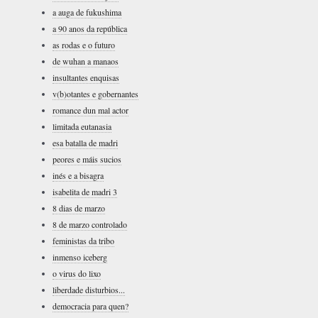
a auga de fukushima
a 90 anos da república
as rodas e o futuro
de wuhan a manaos
insultantes enquisas
v(b)otantes e gobernantes
romance dun mal actor
limitada eutanasia
esa batalla de madri
peores e máis sucios
inés e a bisagra
isabelita de madri 3
8 dias de marzo
8 de marzo controlado
feministas da tribo
inmenso iceberg
o virus do lixo
liberdade disturbios...
democracia para quen?