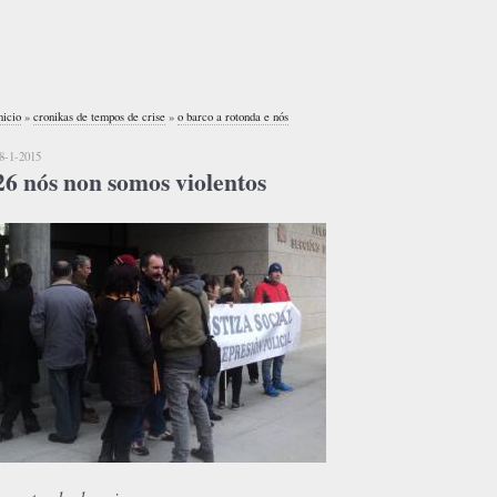
nicio
»
cronikas de tempos de crise
»
o barco a rotonda e nós
8-1-2015
26 nós non somos violentos