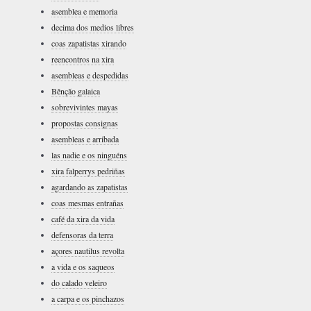
asemblea e memoria
decima dos medios libres
coas zapatistas xirando
reencontros na xira
asembleas e despedidas
Bênção galaica
sobrevivintes mayas
propostas consignas
asembleas e arribada
las nadie e os ninguéns
xira falperrys pedriñas
agardando as zapatistas
coas mesmas entrañas
café da xira da vida
defensoras da terra
açores nautilus revolta
a vida e os saqueos
do calado veleiro
a carpa e os pinchazos