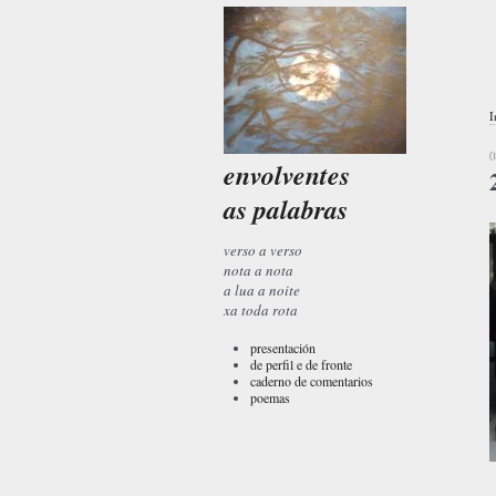
I
0
envolventes
as palabras
verso a verso
nota a nota
a lua a noite
xa toda rota
presentación
de perfil e de fronte
caderno de comentarios
poemas