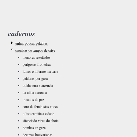
cadernos
unhas poucas palabras
cronikas de tempos de crise
menores rexeitados
perigosas fronteiras
lumes e infernos na terra
palabras por gaza
doida terra venezuela
da ulloa a arousa
tratados de paz
coro de feministas voces
o lixo camiña a cidade
silenciado virus do ebola
bombas en gaza
decimas bolivarianas