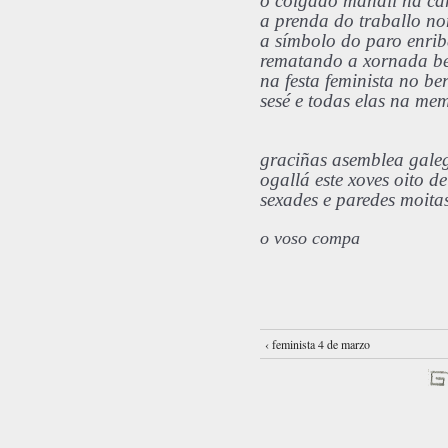
o colgado mandil na ca
a prenda do traballo n
a símbolo do paro enri
rematando a xornada be
na festa feminista no be
sesé e todas elas na me
graciñas asemblea gal
ogallá este xoves oito d
sexades e paredes moita
o voso compa
‹ feminista 4 de marzo