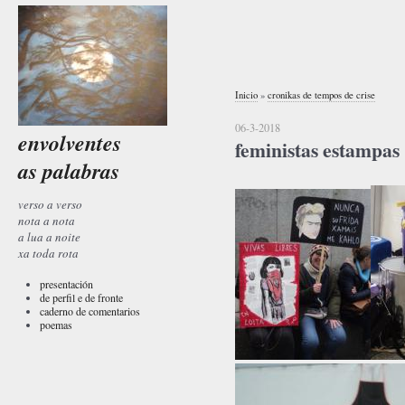
Inicio
»
cronikas de tempos de crise
06-3-2018
envolventes
feministas estampas
as palabras
verso a verso
nota a nota
a lua a noite
xa toda rota
presentación
de perfil e de fronte
caderno de comentarios
poemas