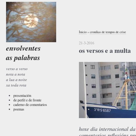
Inicio
»
cronikas de tempos de crise
21-3-2016
envolventes
os versos e a multa
as palabras
verso a verso
nota a nota
a lua a noite
xa toda rota
presentación
de perfil e de fronte
caderno de comentarios
poemas
hoxe día internacional da
comentarios reflexións pr