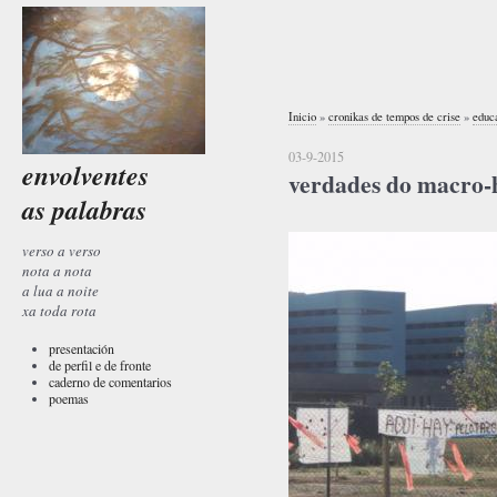
Inicio
»
cronikas de tempos de crise
»
educa
03-9-2015
envolventes
verdades do macro-h
as palabras
verso a verso
nota a nota
a lua a noite
xa toda rota
presentación
de perfil e de fronte
caderno de comentarios
poemas