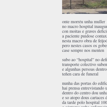
onte morréu unha muller
no macro hospital inaugu
con moitas e graves defic
a paciente puidose contax
nesta macro obra de feijo
pero nestes casos os gobe
case sempre nos menten
subo ao “hospital” no def
transporte colectivo sube
e algunhas persoas dentro
teñen cara de funeral
nunha das portas do edifi
hai prensa entrevistando 
dentro do centro dou unha
e so atopo dous cartaces 
da tarde polo hospital 10