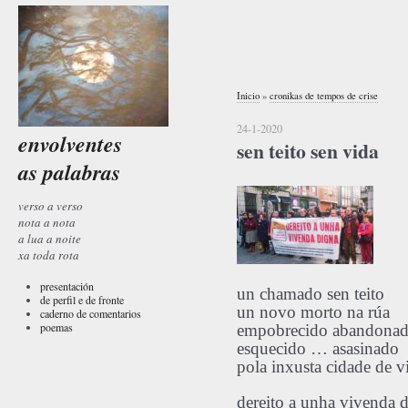
Inicio
»
cronikas de tempos de crise
24-1-2020
envolventes
sen teito sen vida
as palabras
verso a verso
nota a nota
a lua a noite
xa toda rota
presentación
un chamado sen teito
de perfil e de fronte
un novo morto na rúa
caderno de comentarios
poemas
empobrecido abandona
esquecido … asasinado
pola inxusta cidade de v
dereito a unha vivenda 