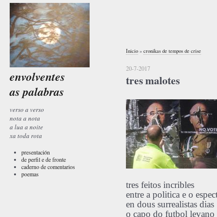
Inicio
»
cronikas de tempos de crise
20-7-2017
envolventes
tres malotes
as palabras
verso a verso
nota a nota
a lua a noite
xa toda rota
presentación
de perfil e de fronte
caderno de comentarios
poemas
tres feitos incribles
entre a politica e o espec
en dous surrealistas dias
o capo do futbol levano