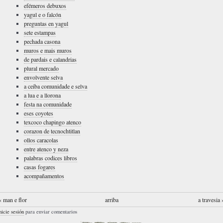
efémeros debuxos
yagul e o falcón
preguntas en yagul
sete estampas
pechada casona
muros e mais muros
de pardais e calandrias
plural mercado
envolvente selva
a ceiba comunidade e selva
a lua e a llorona
festa na comunidade
eses coyotes
texcoco chapingo atenco
corazon de tecnochtitlan
ollos caracolas
entre atenco y neza
palabras codices libros
casas fogares
acompañamentos
‹ man e flor
arriba
a travesia 
nicie sesión
para enviar comentarios