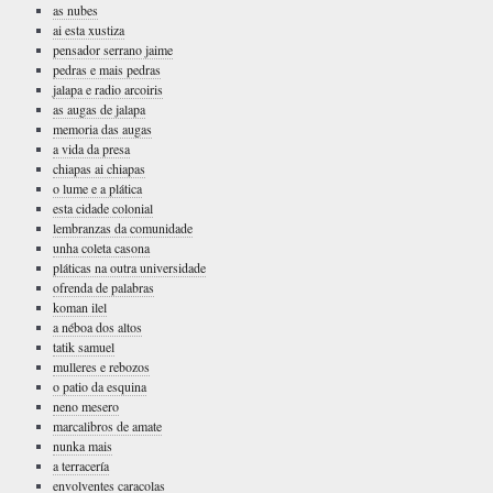
as nubes
ai esta xustiza
pensador serrano jaime
pedras e mais pedras
jalapa e radio arcoiris
as augas de jalapa
memoria das augas
a vida da presa
chiapas ai chiapas
o lume e a plática
esta cidade colonial
lembranzas da comunidade
unha coleta casona
pláticas na outra universidade
ofrenda de palabras
koman ilel
a néboa dos altos
tatik samuel
mulleres e rebozos
o patio da esquina
neno mesero
marcalibros de amate
nunka mais
a terracería
envolventes caracolas