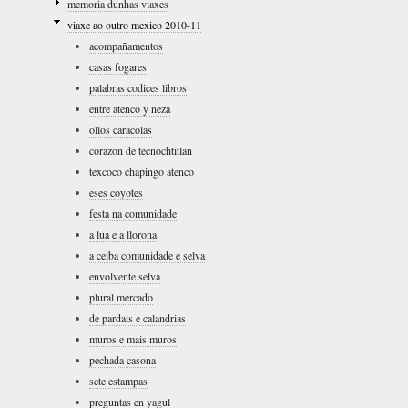
memoria dunhas viaxes
viaxe ao outro mexico 2010-11
acompañamentos
casas fogares
palabras codices libros
entre atenco y neza
ollos caracolas
corazon de tecnochtitlan
texcoco chapingo atenco
eses coyotes
festa na comunidade
a lua e a llorona
a ceiba comunidade e selva
envolvente selva
plural mercado
de pardais e calandrias
muros e mais muros
pechada casona
sete estampas
preguntas en yagul