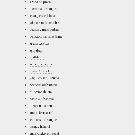
a vida da presa
memoria das augas
as augas de jalapa
jalapa e radio arcoiris
pedras e mais pedras
pensador serrano jaime
ai esta xustiza
as nubes
graffiteiros
ai triquis triquis
o alacrán e a lua
yagul co seu silencio
pochote xochimilco
o sorriso da lua
pablo e o bosque
o vagon e a nena
amigo ferrocarril
as mans e o sangue
parque infantil
entre chelas e mezcal