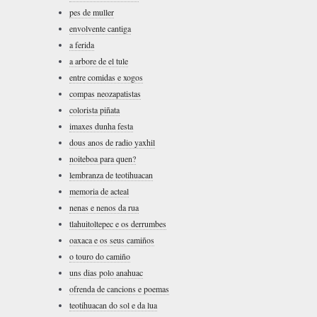
pes de muller
envolvente cantiga
a ferida
a arbore de el tule
entre comidas e xogos
compas neozapatistas
colorista piñata
imaxes dunha festa
dous anos de radio yaxhil
noiteboa para quen?
lembranza de teotihuacan
memoria de acteal
nenas e nenos da rua
tlahuitoltepec e os derrumbes
oaxaca e os seus camiños
o touro do camiño
uns dias polo anahuac
ofrenda de cancions e poemas
teotihuacan do sol e da lua