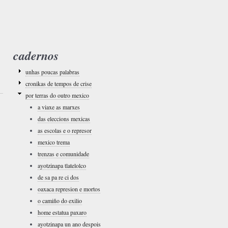
cadernos
unhas poucas palabras
cronikas de tempos de crise
por terras do outro mexico
a viaxe as marxes
das eleccions mexicas
as escolas e o represor
mexico trema
trenzas e comunidade
ayotzinapa tlatelolco
de sa pa re ci dos
oaxaca represion e mortos
o camiño do exilio
home estatua paxaro
ayotzinapa un ano despois