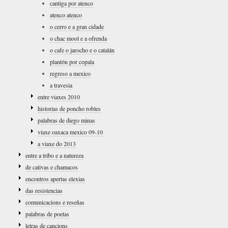
cantiga por atenco
atenco atenco
o cerro e a gran cidade
o chac mool e a ofrenda
o cafe o jarocho e o catalán
plantón por copala
regreso a mexico
a travesia
entre viaxes 2010
historias de poncho robles
palabras de diego minas
viaxe oaxaca mexico 09-10
a viaxe do 2013
entre a tribo e a natureza
de cativas e chamacos
encontros apertas elexias
das resistencias
comunicacions e reseñas
palabras de poetas
letras de cancions