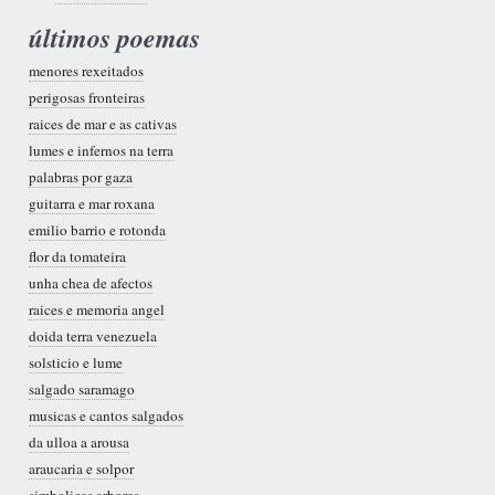
últimos poemas
menores rexeitados
perigosas fronteiras
raices de mar e as cativas
lumes e infernos na terra
palabras por gaza
guitarra e mar roxana
emilio barrio e rotonda
flor da tomateira
unha chea de afectos
raices e memoria angel
doida terra venezuela
solsticio e lume
salgado saramago
musicas e cantos salgados
da ulloa a arousa
araucaria e solpor