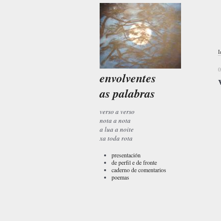
I
0
envolventes
as palabras
verso a verso
nota a nota
a lua a noite
xa toda rota
presentación
de perfil e de fronte
caderno de comentarios
poemas