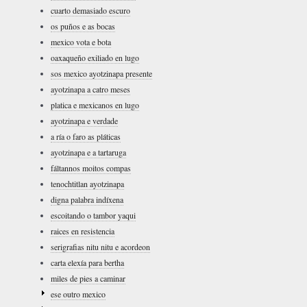
cuarto demasiado escuro
os puños e as bocas
mexico vota e bota
oaxaqueño exiliado en lugo
sos mexico ayotzinapa presente
ayotzinapa a catro meses
platica e mexicanos en lugo
ayotzinapa e verdade
a ría o faro as pláticas
ayotzinapa e a tartaruga
fáltannos moitos compas
tenochtitlan ayotzinapa
digna palabra indíxena
escoitando o tambor yaqui
raices en resistencia
serigrafias nitu nitu e acordeon
carta elexía para bertha
miles de pies a caminar
ese outro mexico