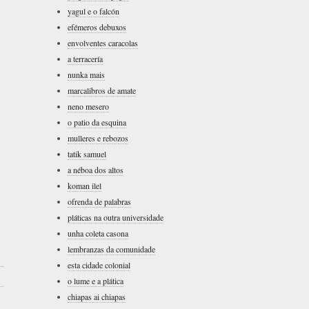
yagul e o falcón
efémeros debuxos
envolventes caracolas
a terracería
nunka mais
marcalibros de amate
neno mesero
o patio da esquina
mulleres e rebozos
tatik samuel
a néboa dos altos
koman ilel
ofrenda de palabras
pláticas na outra universidade
unha coleta casona
lembranzas da comunidade
esta cidade colonial
›
o lume e a plática
chiapas ai chiapas