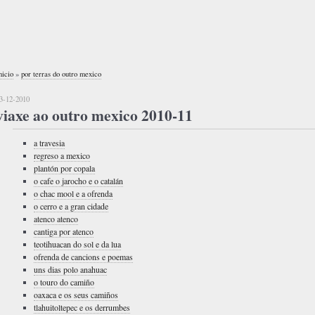
nicio
»
por terras do outro mexico
3-12-2010
viaxe ao outro mexico 2010-11
a travesia
regreso a mexico
plantón por copala
o cafe o jarocho e o catalán
o chac mool e a ofrenda
o cerro e a gran cidade
atenco atenco
cantiga por atenco
teotihuacan do sol e da lua
ofrenda de cancions e poemas
uns dias polo anahuac
o touro do camiño
oaxaca e os seus camiños
tlahuitoltepec e os derrumbes