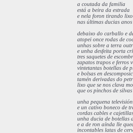
a coutada da familia
está a beira da estrada
e nela foron tirando lixo
nas últimas ducias anos
debaixo do carballo e d
atopei once rodas de co
unhas sobre a terra out
e unha desfeita porta cri
tres saquetes de escomb
zapatos trapos e ferros 
vintetantas botellas de p
e bolsas en descomposic
tamén derivadas do petr
lixo que se nos clava mo
que os pinchos de silvas
unha pequena televisión
e un cativo boneco de t
cordas cables e cajetill
unha ducia de botellas d
e a de ron aínda lle qu
incontables latas de cerv