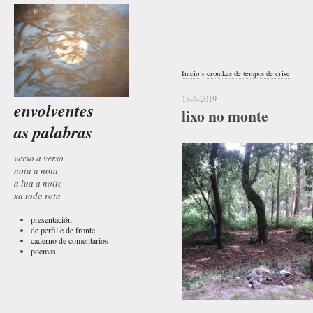
Inicio
»
cronikas de tempos de crise
18-6-2019
envolventes
lixo no monte
as palabras
verso a verso
nota a nota
a lua a noite
xa toda rota
presentación
de perfil e de fronte
caderno de comentarios
poemas