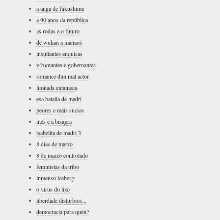
a auga de fukushima
a 90 anos da república
as rodas e o futuro
de wuhan a manaos
insultantes enquisas
v(b)otantes e gobernantes
romance dun mal actor
limitada eutanasia
esa batalla de madri
peores e máis sucios
inés e a bisagra
isabelita de madri 3
8 dias de marzo
8 de marzo controlado
feministas da tribo
inmenso iceberg
o virus do lixo
liberdade disturbios...
democracia para quen?