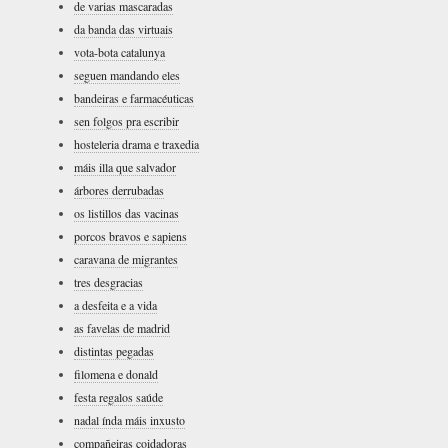
de varias mascaradas
da banda das virtuais
vota-bota catalunya
seguen mandando eles
bandeiras e farmacéuticas
sen folgos pra escribir
hosteleria drama e traxedia
máis illa que salvador
árbores derrubadas
os listillos das vacinas
porcos bravos e sapiens
caravana de migrantes
tres desgracias
a desfeita e a vida
as favelas de madrid
distintas pegadas
filomena e donald
festa regalos saúde
nadal índa máis inxusto
compañeiras coidadoras