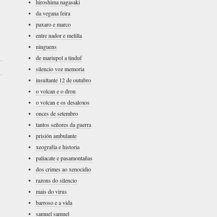
hiroshima nagasaki
da vegana feira
paxaro e marco
entre nador e melilla
ninguens
de mariupol a tinduf
›
silencio voz memoria
insultante 12 de outubro
o volcan e o dron
o volcan e os desaloxos
onces de setembro
tantos señores da guerra
prisión ambulante
xeografía e historia
paliacate e pasamontañas
dos crimes ao xenocidio
razons do silencio
mais do virus
barroso e a vida
samuel samuel