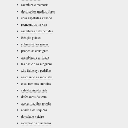
asemblea e memoria
decima dos medios libres
coas zapatistas xirando
reencontros na xira
asembleas e despedidas
Bênção galaica
sobrevivintes mayas
propostas consignas
asembleas e arribada
las nadie e os ninguéns
xira falperrys pedriñas
agardando as zapatistas
coas mesmas entrañas
café da xira da vida
defensoras da terra
açores nautilus revolta
a vida e os saqueos
do calado veleiro
a carpa e os pinchazos