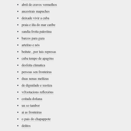
abril de cravos vermelhos
ancestrais mapuches
deixade vivir a cuba
praia e illa do mar caribe
sandia froita palestina
barcos para gaza
artelixo e nós
beitute , por luis represas
cuba tempo de apagóns
desfeita climatica
persoas sen fronteiras
duas nenas mellizas
de dignidade e xustiza
v(b)otacions reflexións
coitada doñana
un so tambor
ai as fronteiras
o pais do chapappote
delitos