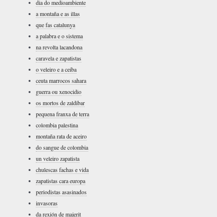
dia do medioambiente
a montaña e as illas
que fas catalunya
a palabra e o sistema
na revolta lacandona
caravela e zapatistas
o veleiro e a ceiba
ceuta marrocos sahara
guerra ou xenocidio
os mortos de zaldibar
pequena franxa de terra
colombia palestina
montaña rata de aceiro
do sangue de colombia
un veleiro zapatista
chulescas fachas e vida
zapatistas cara europa
periodistas asasinados
invasoras
da rexión de majerit