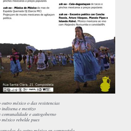
o outro méxico o das resistencias
o indíxena e mestizo
a comunalidade e autogoberno
o méxico rebelde pues
xornadas do outro méxico en compostela