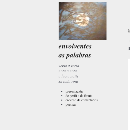
I
1
envolventes
as palabras
verso a verso
nota a nota
a lua a noite
xa toda rota
presentación
de perfil e de fronte
caderno de comentarios
poemas