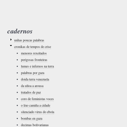
cadernos
unhas poucas palabras
cronikas de tempos de crise
menores rexeitados
perigosas fronteiras
lumes e infernos na terra
palabras por gaza
doida terra venezuela
da ulloa a arousa
tratados de paz
coro de feministas voces
o lixo camiña a cidade
silenciado virus do ebola
bombas en gaza
decimas bolivarianas