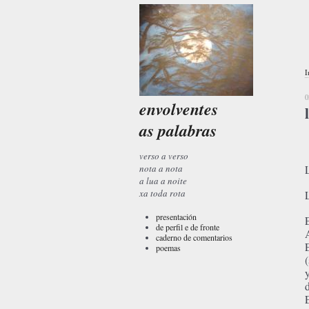
I
0
envolventes
as palabras
verso a verso
nota a nota
a lua a noite
xa toda rota
presentación
de perfil e de fronte
caderno de comentarios
poemas