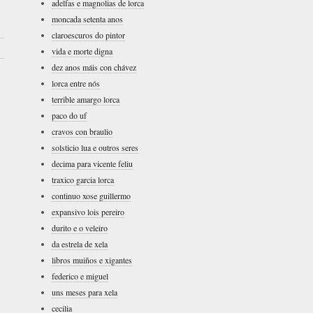
adelfas e magnolias de lorca
moncada setenta anos
claroescuros do pintor
›
vida e morte digna
dez anos máis con chávez
lorca entre nós
terrible amargo lorca
paco do uf
cravos con braulio
solsticio lua e outros seres
decima para vicente feliu
traxico garcia lorca
continuo xose guillermo
expansivo lois pereiro
durito e o veleiro
da estrela de xela
libros muiños e xigantes
federico e miguel
uns meses para xela
cecilia