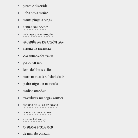
picara e divertida
unha nova mañán
mama pinga a pinga
a miña nai doente
milonga para tangata
mil guitarras para victor jara
a noria da memoria
coa sombra do vento
pasou un ano
feira de libros vellos
marti moncada solidariedade
pedro trigo e o moncada
madiba mandela
trovadores no negra sombra
musica da auga en navia
perdendo as cousas
avante falperrys
su queda a vivir aqui
de man do corazon