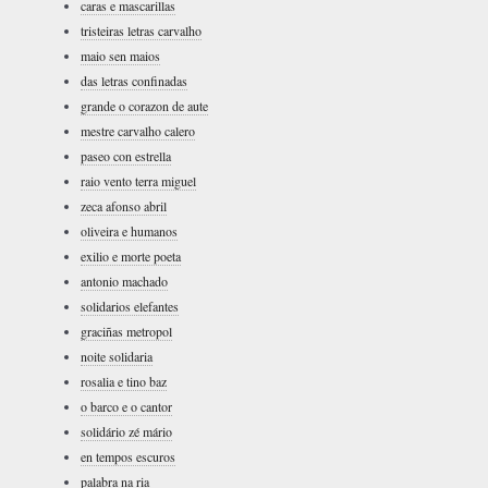
caras e mascarillas
tristeiras letras carvalho
maio sen maios
das letras confinadas
grande o corazon de aute
mestre carvalho calero
paseo con estrella
raio vento terra miguel
zeca afonso abril
oliveira e humanos
exilio e morte poeta
antonio machado
solidarios elefantes
graciñas metropol
noite solidaria
rosalia e tino baz
o barco e o cantor
solidário zé mário
en tempos escuros
palabra na ria