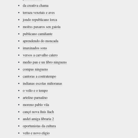
da creativa chama
terraza vexetais e aves
jondo republicano lorca
moitxs paxaros sen gaiola
publicano camiñante
aprendendo do moncada
imaxinados sons
versos a carvalho calero
medio pan e un libro ninguens
compas ninguens
cantoras a contratempo
indianas escolas miñoranas
o vello e o tempo
artelixo parnalixo
moreno pablo vila
cançó nova lluis llach
andel amiga libraria 2
oportunistas da cultura
vello e novo eligio