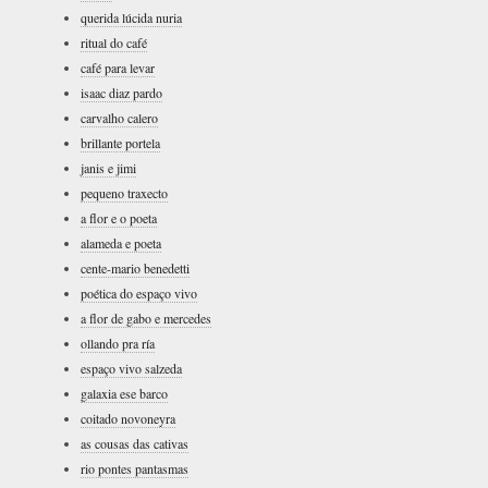
querida lúcida nuria
ritual do café
café para levar
isaac diaz pardo
carvalho calero
brillante portela
janis e jimi
pequeno traxecto
a flor e o poeta
alameda e poeta
cente-mario benedetti
poética do espaço vivo
a flor de gabo e mercedes
ollando pra ría
espaço vivo salzeda
galaxia ese barco
coitado novoneyra
as cousas das cativas
rio pontes pantasmas