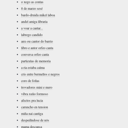
o xogo as contas
8 de marzo sesé
bardo-druida mikel laboa
andel amiga libraria
a voar a cantar...
labrego candido
anx-ou cantor do barrio
libro e autor orfeo canta
conversa orfeo canta
particulas de memoria
a ria estaba calma
cris entre bermellos e negros
coro de follas
trovadores mini e mero
vibra xulio formoso
afectos pra lucia
caruncho en tension
miña nai cantiga
despedíndose de nós
mama descansa