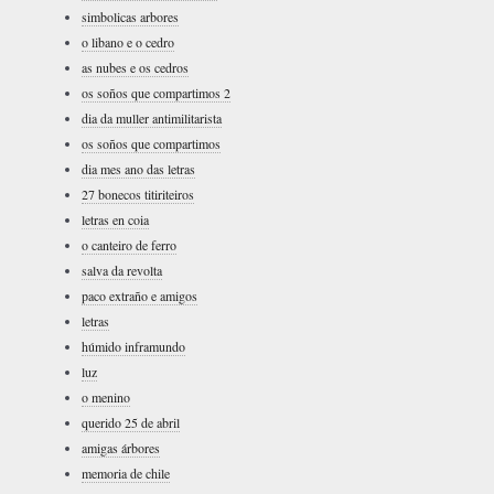
simbolicas arbores
o libano e o cedro
as nubes e os cedros
os soños que compartimos 2
dia da muller antimilitarista
os soños que compartimos
dia mes ano das letras
27 bonecos titiriteiros
letras en coia
o canteiro de ferro
salva da revolta
paco extraño e amigos
letras
húmido inframundo
luz
o menino
querido 25 de abril
amigas árbores
memoria de chile