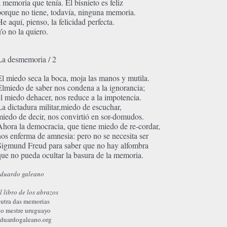
a memoria que tenía. El bisnieto es feliz
porque no tiene, todavía, ninguna memoria.
e aquí, pienso, la felicidad perfecta.
Yo no la quiero.
La desmemoria / 2
El miedo seca la boca, moja las manos y mutila.
Elmiedo de saber nos condena a la ignorancia;
el miedo dehacer, nos reduce a la impotencia.
La dictadura militar,miedo de escuchar,
miedo de decir, nos convirtió en sor-domudos.
Ahora la democracia, que tiene miedo de re-cordar,
nos enferma de amnesia: pero no se necesita ser
Sigmund Freud para saber que no hay alfombra
que no pueda ocultar la basura de la memoria.
eduardo galeano
l libro de los abrazos
utra das memorias
o mestre uruguayo
duardogaleano.org