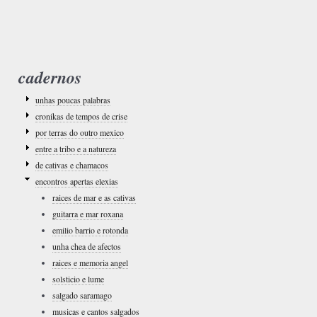
cadernos
unhas poucas palabras
cronikas de tempos de crise
por terras do outro mexico
entre a tribo e a natureza
de cativas e chamacos
encontros apertas elexias
raices de mar e as cativas
guitarra e mar roxana
emilio barrio e rotonda
unha chea de afectos
raices e memoria angel
solsticio e lume
salgado saramago
musicas e cantos salgados