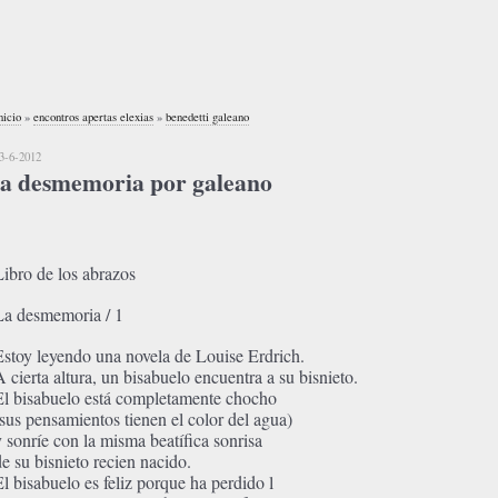
nicio
»
encontros apertas elexias
»
benedetti galeano
3-6-2012
la desmemoria por galeano
Libro de los abrazos
La desmemoria / 1
Estoy leyendo una novela de Louise Erdrich.
A cierta altura, un bisabuelo encuentra a su bisnieto.
El bisabuelo está completamente chocho
(sus pensamientos tienen el color del agua)
y sonríe con la misma beatífica sonrisa
de su bisnieto recien nacido.
El bisabuelo es feliz porque ha perdido l