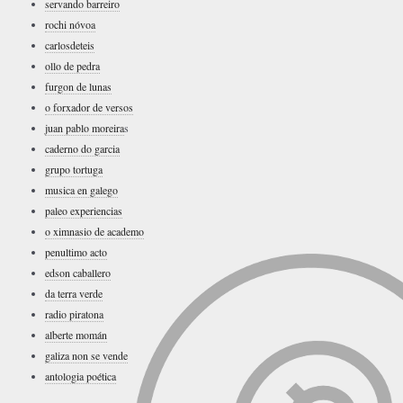
servando barreiro
rochi nóvoa
carlosdeteis
ollo de pedra
furgon de lunas
o forxador de versos
juan pablo moreira
s
caderno do garcia
grupo tortuga
musica en galego
paleo experiencias
o ximnasio de academo
penultimo acto
edson caballero
da terra verde
radio piratona
alberte momán
galiza non se vende
antologia poética