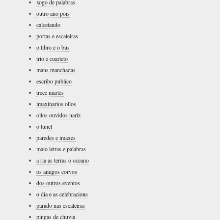
xogo de palabras
outro ano pois
calcetando
portas e escaleiras
o libro e o bus
trio e cuarteto
mans manchadas
escribo publico
trece martes
imaxinarios ollos
ollos ouvidos nariz
o tunel
paredes e imaxes
maio letras e palabras
a ria as terras o oceano
os amigos corvos
dos outros eventos
o dia e as celebracions
parado nas escaleiras
pingas de chuvia