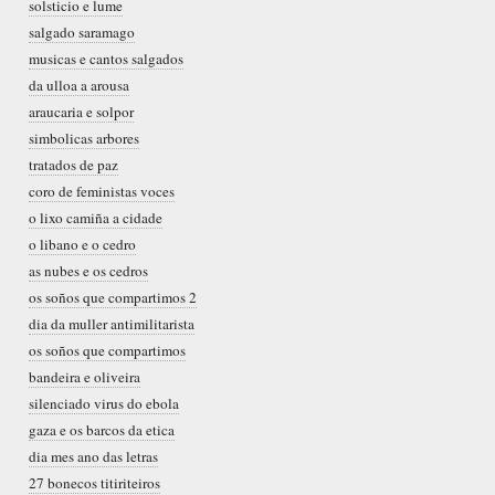
solsticio e lume
salgado saramago
musicas e cantos salgados
da ulloa a arousa
araucaria e solpor
simbolicas arbores
tratados de paz
coro de feministas voces
o lixo camiña a cidade
o libano e o cedro
as nubes e os cedros
os soños que compartimos 2
dia da muller antimilitarista
os soños que compartimos
bandeira e oliveira
silenciado virus do ebola
gaza e os barcos da etica
dia mes ano das letras
27 bonecos titiriteiros