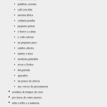
palabras secretas
café con leite
mestiza áfrica
solitaria pomba
pequeno peirao
o berro e a alma
o vello reloxio
un pequeno paso
saúdos afectos
martes e trece
moderna pedrafita
ervas e froitos
desgarrada
agasallos
un pouco de chuvia
uns versos de presentacion
cronikas de tempos de crise
por terras do outro mexico
entre a tribo e a natureza