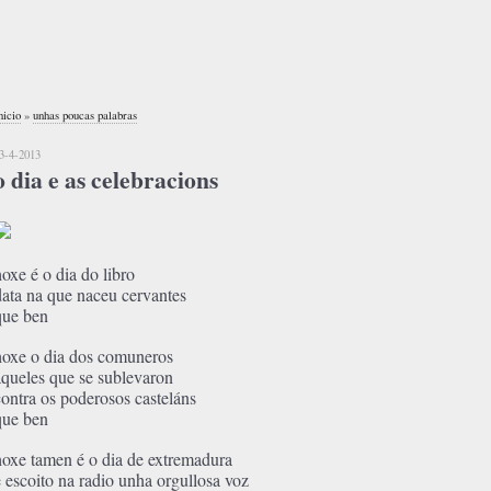
nicio
»
unhas poucas palabras
3-4-2013
o dia e as celebracions
hoxe é o dia do libro
data na que naceu cervantes
que ben
hoxe o dia dos comuneros
aqueles que se sublevaron
contra os poderosos casteláns
que ben
hoxe tamen é o dia de extremadura
e escoito na radio unha orgullosa voz