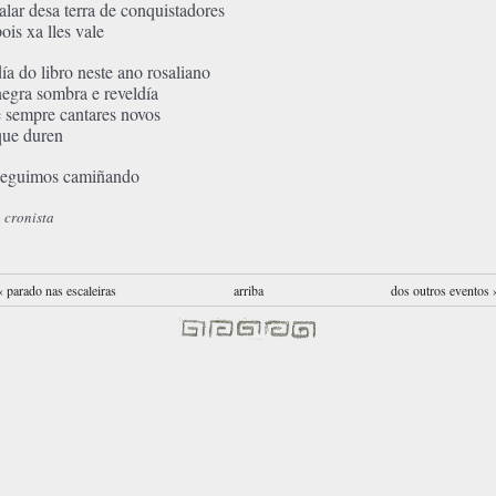
falar desa terra de conquistadores
ois xa lles vale
día do libro neste ano rosaliano
negra sombra e reveldía
e sempre cantares novos
que duren
seguimos camiñando
 cronista
‹ parado nas escaleiras
arriba
dos outros eventos 