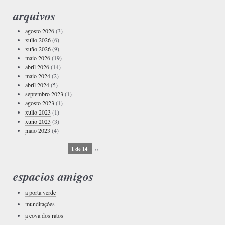
arquivos
agosto 2026
(3)
xullo 2026
(6)
xuño 2026
(9)
maio 2026
(19)
abril 2026
(14)
maio 2024
(2)
abril 2024
(5)
septembro 2023
(1)
agosto 2023
(1)
xullo 2023
(1)
xuño 2023
(3)
maio 2023
(4)
1 de 14
››
espacios amigos
a porta verde
munditaçôe
s
a cova dos ratos