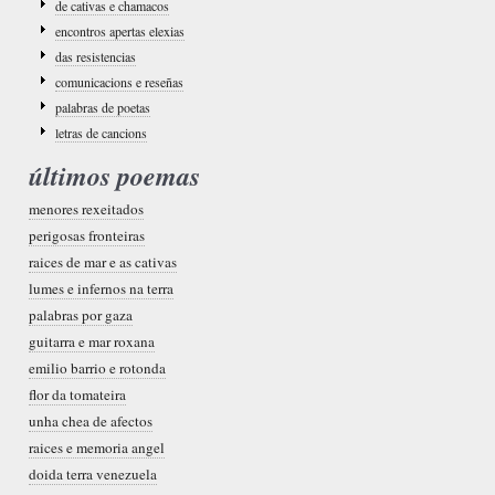
de cativas e chamacos
encontros apertas elexias
das resistencias
comunicacions e reseñas
palabras de poetas
letras de cancions
últimos poemas
menores rexeitados
perigosas fronteiras
raices de mar e as cativas
lumes e infernos na terra
palabras por gaza
guitarra e mar roxana
emilio barrio e rotonda
flor da tomateira
unha chea de afectos
raices e memoria angel
doida terra venezuela