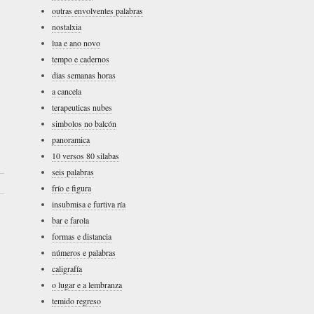
outras envolventes palabras
nostalxia
lua e ano novo
tempo e cadernos
dias semanas horas
a cancela
terapeuticas nubes
simbolos no balcón
panoramica
10 versos 80 silabas
seis palabras
›
frío e figura
insubmisa e furtiva ría
bar e farola
formas e distancia
números e palabras
caligrafía
o lugar e a lembranza
temido regreso