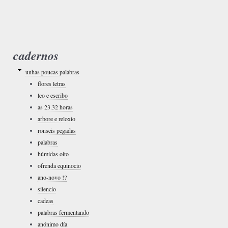
cadernos
unhas poucas palabras
flores letras
leo e escribo
as 23.32 horas
arbore e reloxio
ronseis pegadas
palabras
húmidas oito
ofrenda equinocio
ano-novo !?
silencio
cadeas
palabras fermentando
anónimo día