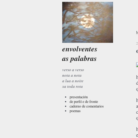
I
2
envolventes
as palabras
verso a verso
nota a nota
a lua a noite
xa toda rota
presentación
de perfil e de fronte
caderno de comentarios
poemas