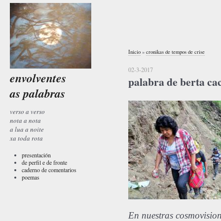
Inicio
»
cronikas de tempos de crise
02-3-2017
envolventes
palabra de berta ca
as palabras
verso a verso
nota a nota
a lua a noite
xa toda rota
presentación
de perfil e de fronte
caderno de comentarios
poemas
En nuestras cosmovisio