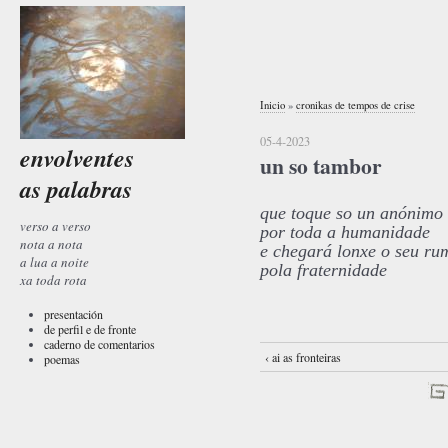
Inicio
»
cronikas de tempos de crise
05-4-2023
envolventes
un so tambor
as palabras
que toque so un anónimo
verso a verso
por toda a humanidade
nota a nota
e chegará lonxe o seu ru
a lua a noite
pola fraternidade
xa toda rota
presentación
de perfil e de fronte
caderno de comentarios
‹ ai as fronteiras
poemas