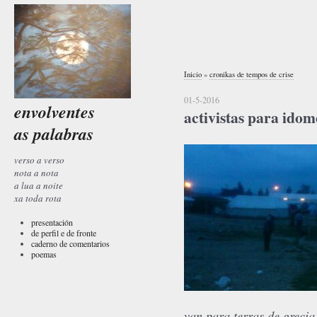
Inicio
»
cronikas de tempos de crise
01-5-2016
envolventes
activistas para idom
as palabras
verso a verso
nota a nota
a lua a noite
xa toda rota
presentación
de perfil e de fronte
caderno de comentarios
poemas
van para terras de grecia