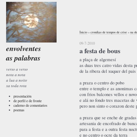
Inicio
»
cronikas de tempos de crise
»
na d
09-7-2010
envolventes
a festa de bous
as palabras
a plaça de algemesí
as duas tres catro vidas desta p
verso a verso
de la ribera del xuquer del pais
nota a nota
a lua a noite
a praza o centro do pobo
xa toda rota
entre o templo e as anonimas c
con frios balcones vellos e novo
presentación
e alá no fondo tres macetas de 
de perfil e de fronte
caderno de comentarios
pero non sinto o corazon deste 
poemas
a praza que se enche de gradas
artesania de encofrado de ban
para a festa e a outra festa noc
e no centro o ocre da terra