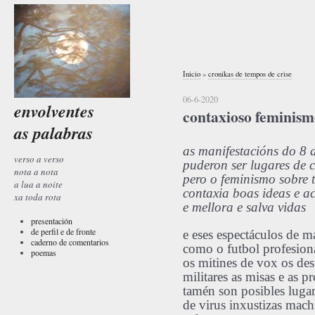
Inicio
»
cronikas de tempos de crise
06-6-2020
envolventes
contaxioso feminis
as palabras
as manifestacións do 8 
verso a verso
puderon ser lugares de 
nota a nota
pero o feminismo sobre 
a lua a noite
contaxia boas ideas e a
xa toda rota
e mellora e salva vidas
presentación
de perfil e de fronte
e eses espectáculos de m
caderno de comentarios
como o futbol profesiona
poemas
os mitines de vox os desf
militares as misas e as pr
tamén son posibles luga
de virus inxustizas mach