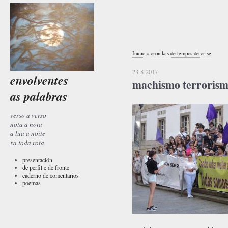
Inicio
»
cronikas de tempos de crise
23-8-2017
envolventes
machismo terroris
as palabras
verso a verso
nota a nota
a lua a noite
xa toda rota
presentación
de perfil e de fronte
caderno de comentarios
poemas