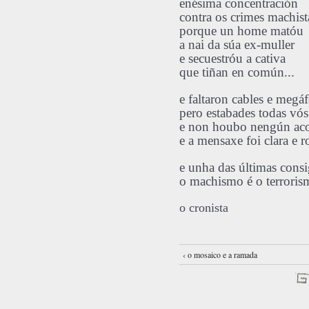
enésima concentración
contra os crimes machist
porque un home matóu
a nai da súa ex-muller
e secuestróu a cativa
que tiñan en común...
e faltaron cables e megá
pero estabades todas vós
e non houbo nengún ac
e a mensaxe foi clara e 
e unha das últimas consi
o machismo é o terroris
o cronista
‹ o mosaico e a ramada