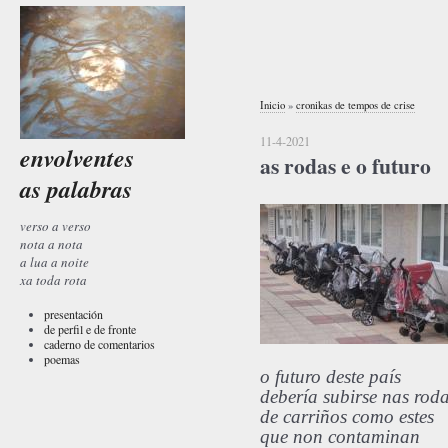
Inicio
»
cronikas de tempos de crise
11-4-2021
envolventes
as rodas e o futuro
as palabras
verso a verso
nota a nota
a lua a noite
xa toda rota
presentación
de perfil e de fronte
caderno de comentarios
poemas
o futuro deste país
debería subirse nas rod
de carriños como estes
que non contaminan