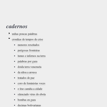
cadernos
unhas poucas palabras
cronikas de tempos de crise
menores rexeitados
perigosas fronteiras
lumes e infernos na terra
palabras por gaza
doida terra venezuela
da ulloa a arousa
tratados de paz
coro de feministas voces
o lixo camiña a cidade
silenciado virus do ebola
bombas en gaza
decimas bolivarianas