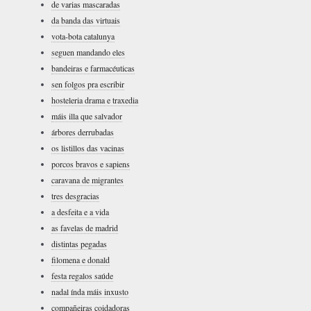
de varias mascaradas
da banda das virtuais
vota-bota catalunya
seguen mandando eles
bandeiras e farmacéuticas
sen folgos pra escribir
hosteleria drama e traxedia
máis illa que salvador
árbores derrubadas
os listillos das vacinas
porcos bravos e sapiens
caravana de migrantes
tres desgracias
a desfeita e a vida
as favelas de madrid
distintas pegadas
filomena e donald
festa regalos saúde
nadal índa máis inxusto
compañeiras coidadoras