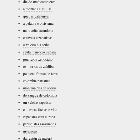
dia do medioambiente
a montaña e as illas
que fas catalunya
a palabra e o sistema
na revolta lacandona
caravela e zapatistas
o veleiro e a ceiba
ceuta marrocos sahara
guerra ou xenocidio
os mortos de zaldibar
pequena franxa de terra
colombia palestina
montaña rata de aceiro
do sangue de colombia
un veleiro zapatista
chulescas fachas e vida
zapatistas cara europa
periodistas asasinados
invasoras
da rexión de majerit