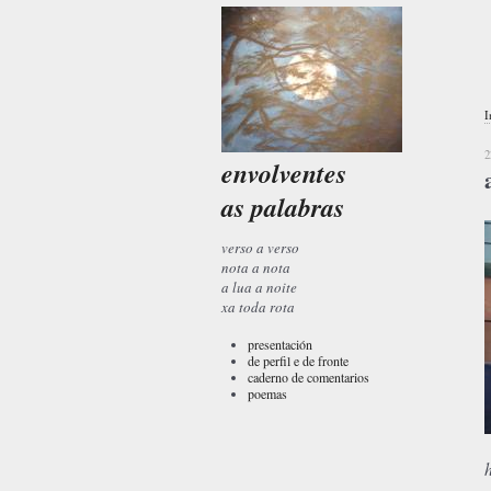
I
2
envolventes
as palabras
verso a verso
nota a nota
a lua a noite
xa toda rota
presentación
de perfil e de fronte
caderno de comentarios
poemas