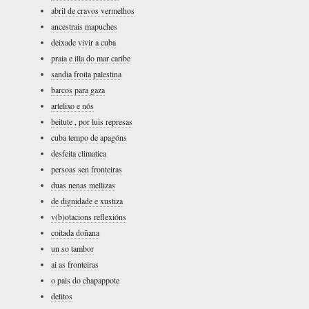
abril de cravos vermelhos
ancestrais mapuches
deixade vivir a cuba
praia e illa do mar caribe
sandia froita palestina
barcos para gaza
artelixo e nós
beitute , por luis represas
cuba tempo de apagóns
desfeita climatica
persoas sen fronteiras
duas nenas mellizas
de dignidade e xustiza
v(b)otacions reflexións
coitada doñana
un so tambor
ai as fronteiras
o pais do chapappote
delitos