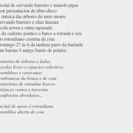
recital de servando barreiro e manolo pipas
con presentación do libro-disco
a música das árbores de anxo moure
servando barreiro e chus láuzara
rochi nóvoa e outra rapazada
e do caderno poético o barco a rotonda e nós
do rotondiano cronista de coia
domingo 27 ás 6 da tardena parro da barriada
rúa baiona 9 antigo barrio de pelaios
historias de árbores e fadas,
escolas livres e espacios colectivos
asembleas e caravanas
lembranzas da bouza e de coia
historietas de rotondae barcos
utópicos ventos e travesías
naufraxios abordaxes...
recital de apoio á rotondiana
asemblea aberta de coia