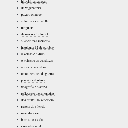
hiroshima nagasaki
da vegana feira
›
paxaro e marco
entre nador e melilla
ninguens
de mariupol a tinduf
silencio voz memoria
insultante 12 de outubro
o volcan e o dron
o volcan e os desaloxos
onces de setembro
tantos señores da guerra
prisión ambulante
xeografía e historia
paliacate e pasamontañas
dos crimes ao xenocidio
razons do silencio
mais do virus
barroso e a vida
samuel samuel