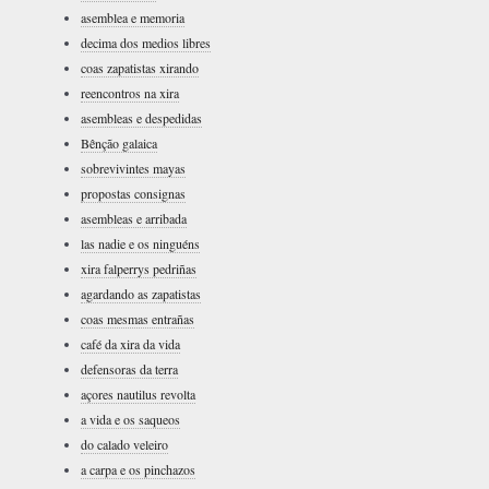
asemblea e memoria
decima dos medios libres
coas zapatistas xirando
reencontros na xira
asembleas e despedidas
Bênção galaica
sobrevivintes mayas
propostas consignas
asembleas e arribada
las nadie e os ninguéns
xira falperrys pedriñas
agardando as zapatistas
coas mesmas entrañas
café da xira da vida
defensoras da terra
açores nautilus revolta
a vida e os saqueos
do calado veleiro
a carpa e os pinchazos