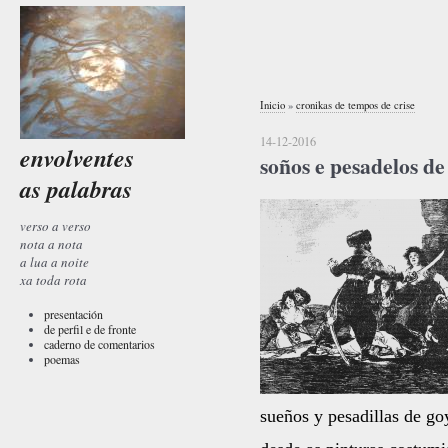
Inicio
»
cronikas de tempos de crise
14-12-2016
envolventes
soños e pesadelos de
as palabras
verso a verso
nota a nota
a lua a noite
xa toda rota
presentación
de perfil e de fronte
caderno de comentarios
poemas
sueños y pesadillas de go